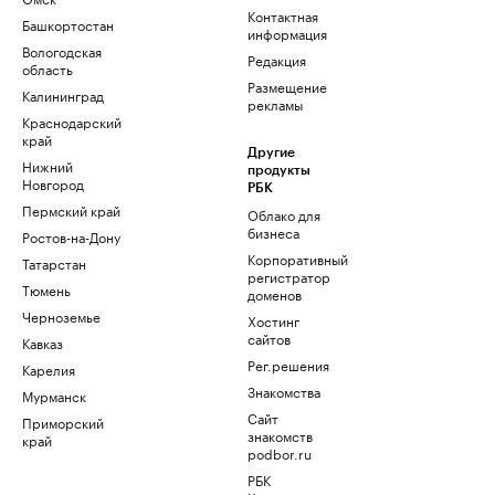
Контактная
Башкортостан
информация
Вологодская
Редакция
область
Размещение
Калининград
рекламы
Краснодарский
край
Другие
Нижний
продукты
Новгород
РБК
Пермский край
Облако для
бизнеса
Ростов-на-Дону
Корпоративный
Татарстан
регистратор
Тюмень
доменов
Черноземье
Хостинг
сайтов
Кавказ
Рег.решения
Карелия
Знакомства
Мурманск
Сайт
Приморский
знакомств
край
podbor.ru
РБК