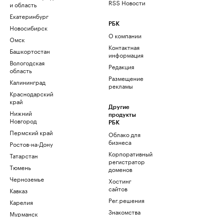
RSS Новости
и область
Екатеринбург
РБК
Новосибирск
О компании
Омск
Контактная
Башкортостан
информация
Вологодская
Редакция
область
Размещение
Калининград
рекламы
Краснодарский
край
Другие
Нижний
продукты
Новгород
РБК
Пермский край
Облако для
бизнеса
Ростов-на-Дону
Корпоративный
Татарстан
регистратор
Тюмень
доменов
Черноземье
Хостинг
сайтов
Кавказ
Рег.решения
Карелия
Знакомства
Мурманск