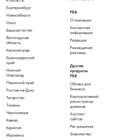
Екатеринбург
РБК
Новосибирск
О компании
Омск
Контактная
Башкортостан
информация
Вологодская
Редакция
область
Размещение
Калининград
рекламы
Краснодарский
край
Другие
Нижний
продукты
Новгород
РБК
Пермский край
Облако для
бизнеса
Ростов-на-Дону
Корпоративный
Татарстан
регистратор
Тюмень
доменов
Черноземье
Хостинг
сайтов
Кавказ
Рег.решения
Карелия
Знакомства
Мурманск