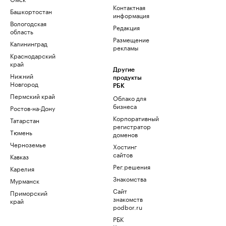
Контактная
Башкортостан
информация
Вологодская
Редакция
область
Размещение
Калининград
рекламы
Краснодарский
край
Другие
Нижний
продукты
Новгород
РБК
Пермский край
Облако для
бизнеса
Ростов-на-Дону
Корпоративный
Татарстан
регистратор
Тюмень
доменов
Черноземье
Хостинг
сайтов
Кавказ
Рег.решения
Карелия
Знакомства
Мурманск
Сайт
Приморский
знакомств
край
podbor.ru
РБК