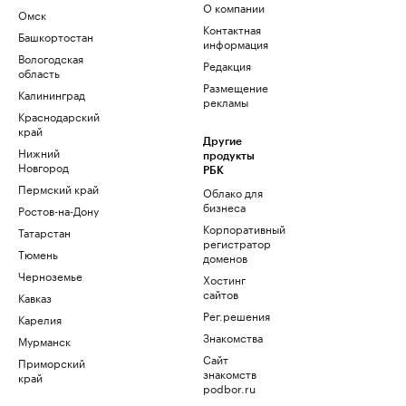
О компании
Омск
Контактная
Башкортостан
информация
Вологодская
Редакция
область
Размещение
Калининград
рекламы
Краснодарский
край
Другие
Нижний
продукты
Новгород
РБК
Пермский край
Облако для
бизнеса
Ростов-на-Дону
Корпоративный
Татарстан
регистратор
Тюмень
доменов
Черноземье
Хостинг
сайтов
Кавказ
Рег.решения
Карелия
Знакомства
Мурманск
Сайт
Приморский
знакомств
край
podbor.ru