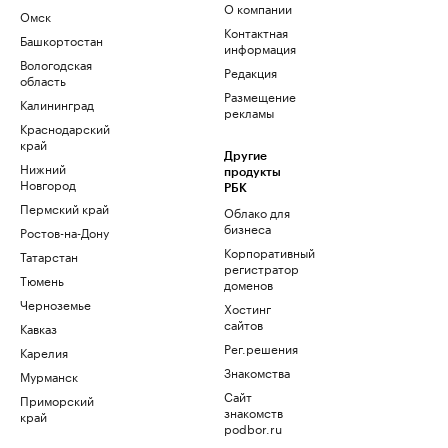
О компании
Омск
Контактная
Башкортостан
информация
Вологодская
Редакция
область
Размещение
Калининград
рекламы
Краснодарский
край
Другие
Нижний
продукты
Новгород
РБК
Пермский край
Облако для
бизнеса
Ростов-на-Дону
Корпоративный
Татарстан
регистратор
Тюмень
доменов
Черноземье
Хостинг
сайтов
Кавказ
Рег.решения
Карелия
Знакомства
Мурманск
Сайт
Приморский
знакомств
край
podbor.ru