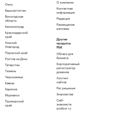
О компании
Омск
Контактная
Башкортостан
информация
Вологодская
Редакция
область
Размещение
Калининград
рекламы
Краснодарский
край
Другие
Нижний
продукты
Новгород
РБК
Пермский край
Облако для
бизнеса
Ростов-на-Дону
Корпоративный
Татарстан
регистратор
Тюмень
доменов
Черноземье
Хостинг
сайтов
Кавказ
Рег.решения
Карелия
Знакомства
Мурманск
Сайт
Приморский
знакомств
край
podbor.ru