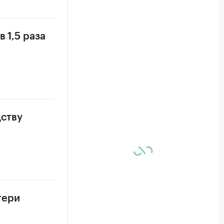
 1,5 раза
дству
тери