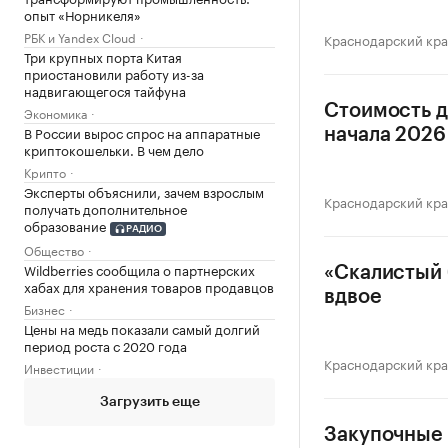
опыт «Норникеля»
РБК и Yandex Cloud
Краснодарский кр
Три крупных порта Китая
приостановили работу из-за
надвигающегося тайфуна
Стоимость д
Экономика
В России вырос спрос на аппаратные
начала 2026 
криптокошельки. В чем дело
Крипто
Эксперты объяснили, зачем взрослым
Краснодарский кр
получать дополнительное
образование
РАДИО
Общество
Wildberries сообщила о партнерских
«Скалистый 
хабах для хранения товаров продавцов
вдвое
Бизнес
Цены на медь показали самый долгий
период роста с 2020 года
Краснодарский кр
Инвестиции
Загрузить еще
Закупочные 