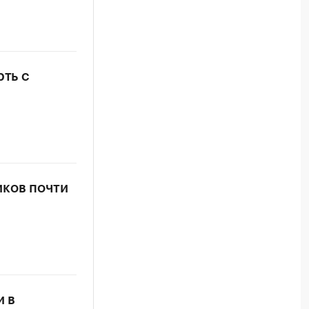
рть с
иков почти
и в