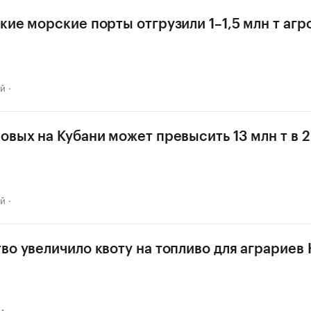
кие морские порты отгрузили 1–1,5 млн т аг
ай
овых на Кубани может превысить 13 млн т в 2
ай
во увеличило квоту на топливо для аграриев