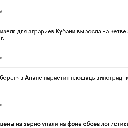
ай
изеля для аграриев Кубани выросла на четве
г.
ай
берег» в Анапе нарастит площадь виноградн
ай
цены на зерно упали на фоне сбоев логистик