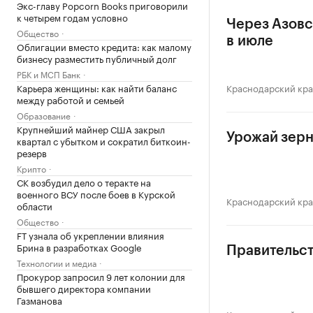
Экс-главу Popcorn Books приговорили
к четырем годам условно
Через Азовс
Общество
в июле
Облигации вместо кредита: как малому
бизнесу разместить публичный долг
РБК и МСП Банк
Карьера женщины: как найти баланс
Краснодарский кр
между работой и семьей
Образование
Крупнейший майнер США закрыл
Урожай зерн
квартал с убытком и сократил биткоин-
резерв
Крипто
СК возбудил дело о теракте на
военного ВСУ после боев в Курской
Краснодарский кр
области
Общество
FT узнала об укреплении влияния
Брина в разработках Google
Правительст
Технологии и медиа
Прокурор запросил 9 лет колонии для
бывшего директора компании
Газманова