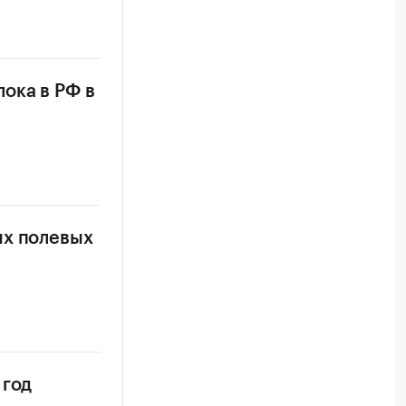
ока в РФ в
ых полевых
 год