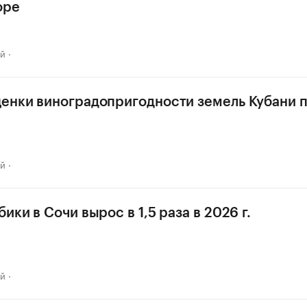
оре
ай
енки виноградопригодности земель Кубани п
ай
ики в Сочи вырос в 1,5 раза в 2026 г.
ай