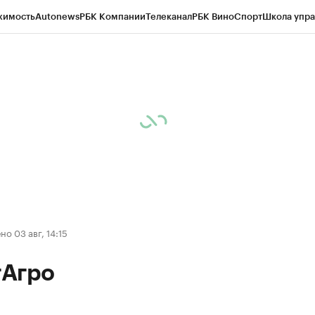
жимость
Autonews
РБК Компании
Телеканал
РБК Вино
Спорт
Школа упра
д
Стиль
Крипто
РБК Бизнес-среда
Дискуссионный клуб
Исследования
К
а контрагентов
Политика
Экономика
Бизнес
Технологии и медиа
Фина
о 03 авг, 14:15
Агро