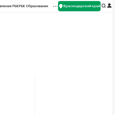
Краснодарский край
вления РБК
РБК Образование
редитные рейтинги
Франшизы
нсы
Рынок наличной валюты