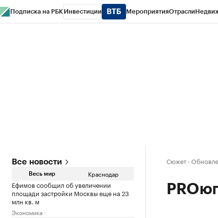
Подписка на РБК
Инвестиции
Мероприятия
Отрасли
Недви
РБК Курсы
РБК Life
Тренды
Визионеры
Национальные проекты
Горо
Газета
Спецпроекты СПб
Конференции СПб
Спецпроекты
Проверк
Сюжет
·
Обновлен
Все новости
Краснодар
Весь мир
Ефимов сообщил об увеличении
PROюг
площади застройки Москвы еще на 23
млн кв. м
Экономика