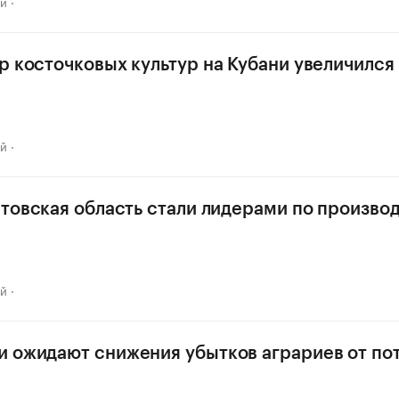
ай
р косточковых культур на Кубани увеличился в
ай
стовская область стали лидерами по произво
ай
 ожидают снижения убытков аграриев от по