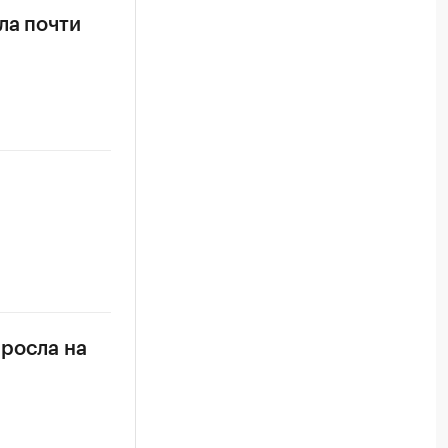
ла почти
ыросла на