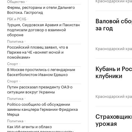
Краснодарский кр
Общество
Фермы, рестораны и отели Дальнего
Востока. Гастрогид
РБК и РСХБ
Валовой сбо
Турция, Саудовская Аравия и Пакистан
за год
подписали договор о взаимной
обороне
Политика
Российский пловец заявил, что в
Краснодарский кр
Париже на ЧЕ «воняет мочой и
помойками»
Спорт
В Москве простились с легендарным
Кубань и Ро
баскетболистом Иваном Едешко
клубники
Спорт
Путин рассказал президенту ОАЭ о
ситуации вокруг Украины
Краснодарский кр
Политика
Politico сообщило об обсуждении
замены канцлера Германии Фридриха
Мерца
Страховщики
Политика
урожая
Как ИИ-агенты и облако
трансформируют промышленность: