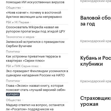
Краснодарский кр
помощью ИИ искусственных вирусов
Общество
«Ноев ковчег»: почему в восточной
Арктике эволюция шла непрерывно
Валовой сбо
РБК и УК Первая
за год
Сооснователь Wikipedia назвал ее
рупором пропаганды под эгидой ЦРУ
Технологии и медиа
Краснодарский кр
Зеленский встретился с президентом
Сербии Вучичем
Политика
Как устроены приватные террасы в
Кубань и Ро
квартирах «Серии плюс»
клубники
РБК и ПИК Серия плюс
Экс-президент Финляндии усомнился в
сценарии нападения России на НАТО
Политика
Краснодарский кр
Глава «Эксмо» назвал книгу, которая
поможет стать «лучшей версией себя»
РАДИО
Страховщики
Общество
Мадьяр ответил на вопрос, останется
урожая
ли «Росатом» подрядчиком на