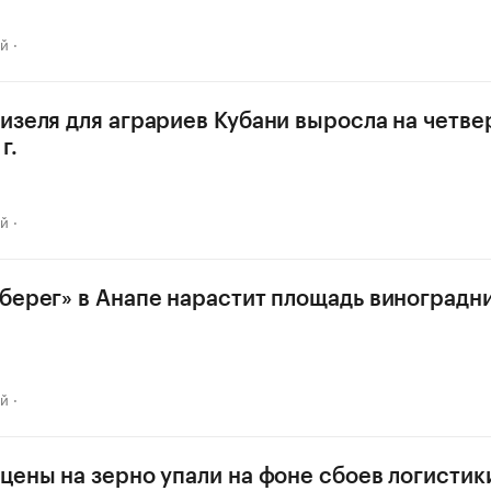
ай
изеля для аграриев Кубани выросла на четве
г.
ай
берег» в Анапе нарастит площадь виноградн
ай
цены на зерно упали на фоне сбоев логистик