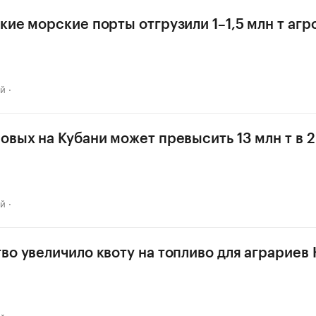
кие морские порты отгрузили 1–1,5 млн т аг
ай
овых на Кубани может превысить 13 млн т в 2
ай
во увеличило квоту на топливо для аграриев