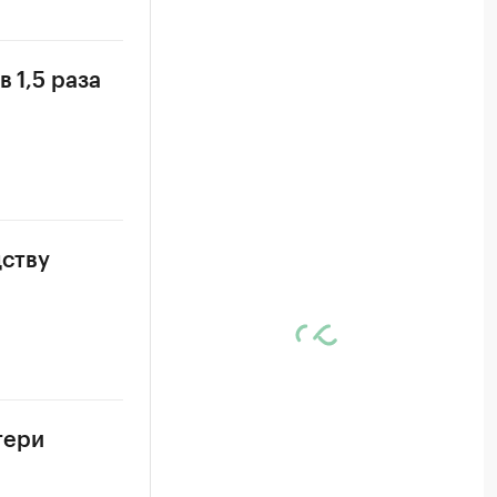
 1,5 раза
дству
тери