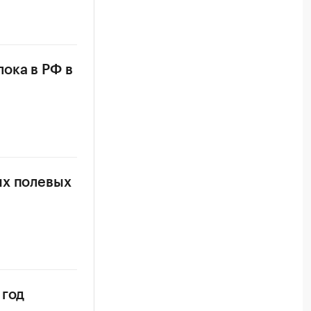
ока в РФ в
ых полевых
 год