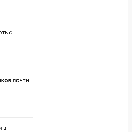
рть с
иков почти
и в