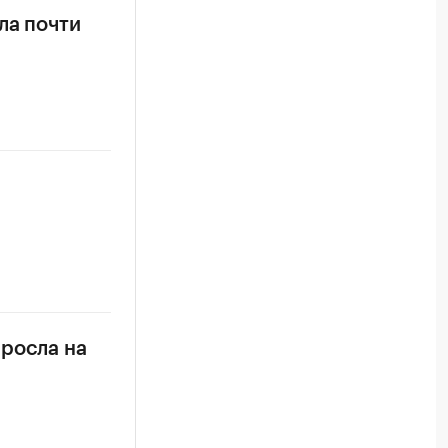
ла почти
ыросла на