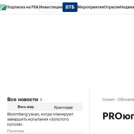
Подписка на РБК
Инвестиции
Мероприятия
Отрасли
Недви
РБК Курсы
РБК Life
Тренды
Визионеры
Национальные проекты
Горо
Газета
Спецпроекты СПб
Конференции СПб
Спецпроекты
Проверк
Сюжет
·
Обновлен
Все новости
Краснодар
Весь мир
Bloomberg узнал, когда планируют
PROюг
завершить испытания «Золотого
купола»
Политика