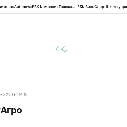
жимость
Autonews
РБК Компании
Телеканал
РБК Вино
Спорт
Школа упра
д
Стиль
Крипто
РБК Бизнес-среда
Дискуссионный клуб
Исследования
К
а контрагентов
Политика
Экономика
Бизнес
Технологии и медиа
Фина
о 03 авг, 14:15
Агро