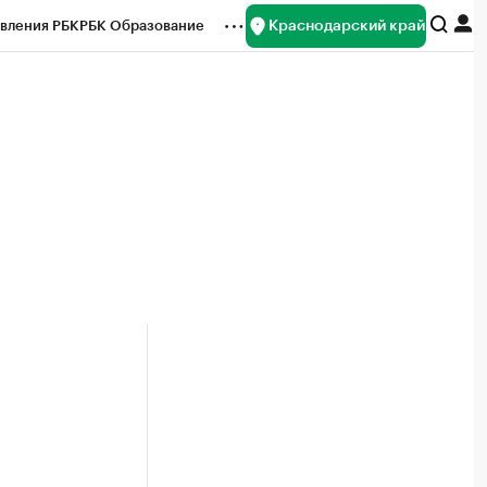
Краснодарский край
вления РБК
РБК Образование
редитные рейтинги
Франшизы
нсы
Рынок наличной валюты