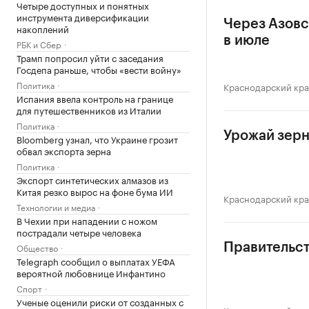
Четыре доступных и понятных
инструмента диверсификации
Через Азовс
накоплений
в июле
РБК и Сбер
Трамп попросил уйти с заседания
Госдепа раньше, чтобы «вести войну»
Политика
Краснодарский кр
Испания ввела контроль на границе
для путешественников из Италии
Политика
Урожай зерн
Bloomberg узнал, что Украине грозит
обвал экспорта зерна
Политика
Экспорт синтетических алмазов из
Китая резко вырос на фоне бума ИИ
Краснодарский кр
Технологии и медиа
В Чехии при нападении с ножом
пострадали четыре человека
Общество
Правительст
Telegraph сообщил о выплатах УЕФА
вероятной любовнице Инфантино
Спорт
Ученые оценили риски от созданных с