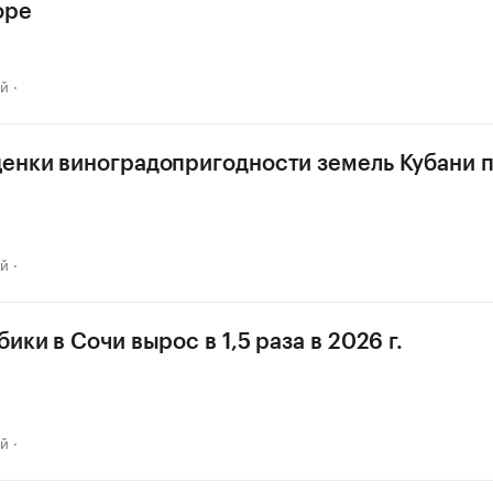
оре
ай
енки виноградопригодности земель Кубани п
ай
ики в Сочи вырос в 1,5 раза в 2026 г.
ай