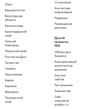
О компании
Омск
Контактная
Башкортостан
информация
Вологодская
Редакция
область
Размещение
Калининград
рекламы
Краснодарский
край
Другие
Нижний
продукты
Новгород
РБК
Пермский край
Облако для
бизнеса
Ростов-на-Дону
Корпоративный
Татарстан
регистратор
Тюмень
доменов
Черноземье
Хостинг
сайтов
Кавказ
Рег.решения
Карелия
Знакомства
Мурманск
Сайт
Приморский
знакомств
край
podbor.ru