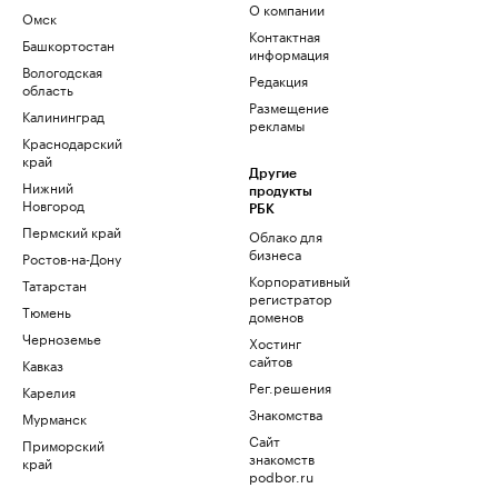
О компании
Омск
Контактная
Башкортостан
информация
Вологодская
Редакция
область
Размещение
Калининград
рекламы
Краснодарский
край
Другие
Нижний
продукты
Новгород
РБК
Пермский край
Облако для
бизнеса
Ростов-на-Дону
Корпоративный
Татарстан
регистратор
Тюмень
доменов
Черноземье
Хостинг
сайтов
Кавказ
Рег.решения
Карелия
Знакомства
Мурманск
Сайт
Приморский
знакомств
край
podbor.ru