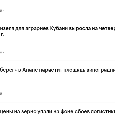
ай
изеля для аграриев Кубани выросла на четве
г.
ай
берег» в Анапе нарастит площадь виноградн
ай
цены на зерно упали на фоне сбоев логистик