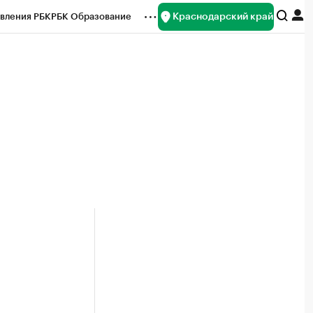
Краснодарский край
вления РБК
РБК Образование
редитные рейтинги
Франшизы
нсы
Рынок наличной валюты