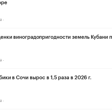
оре
ай
енки виноградопригодности земель Кубани п
ай
ики в Сочи вырос в 1,5 раза в 2026 г.
ай