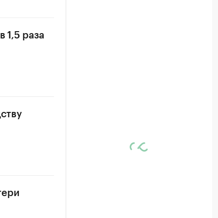
 1,5 раза
дству
тери