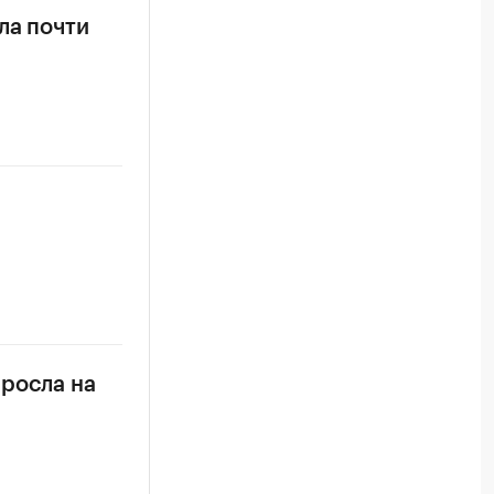
ла почти
ыросла на