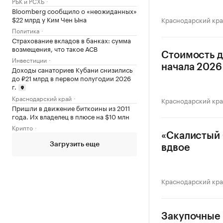
РБК и РСХБ
Bloomberg сообщило о «неожиданных»
$22 млрд у Ким Чен Ына
Краснодарский кр
Политика
Страхование вкладов в банках: сумма
возмещения, что такое АСВ
Стоимость д
Инвестиции
начала 2026 
Доходы санаториев Кубани снизились
до ₽21 млрд в первом полугодии 2026
г.
Краснодарский край
Краснодарский кр
Пришли в движение биткоины из 2011
года. Их владелец в плюсе на $10 млн
Крипто
«Скалистый 
Загрузить еще
вдвое
Краснодарский кр
Закупочные 