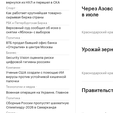
вернулся из НХЛ и перешел в СКА
Спорт
Через Азовс
Как работает крупнейшая товарно-
в июле
сырьевая биржа страны
РБК и Петербургская Биржа
Верховный суд сообщил об иске о
снятии «Яблока» с выборов
Краснодарский кр
Политика
ВТБ продал бывший офис банка
«Открытие» в центре Москвы
Урожай зерн
Бизнес
Security Vision оценила риски
цифровой гигиены россиян
Компании
Ученые США создали с помощью ИИ
Краснодарский кр
вирусы против устойчивой кишечной
палочки
Технологии и медиа
Правительст
Военная операция на Украине. Главное
Политика
Сборные России пропустят шахматную
Олимпиаду-2026 в Самарканде
Спорт