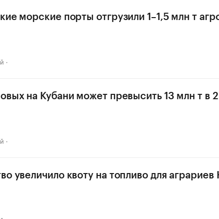
кие морские порты отгрузили 1–1,5 млн т аг
ай
овых на Кубани может превысить 13 млн т в 2
ай
во увеличило квоту на топливо для аграриев