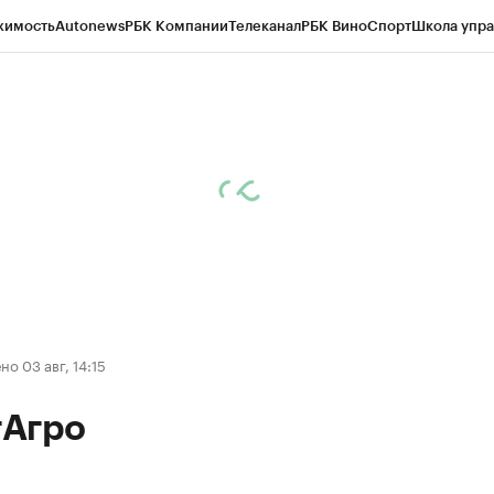
жимость
Autonews
РБК Компании
Телеканал
РБК Вино
Спорт
Школа упра
д
Стиль
Крипто
РБК Бизнес-среда
Дискуссионный клуб
Исследования
К
а контрагентов
Политика
Экономика
Бизнес
Технологии и медиа
Фина
о 03 авг, 14:15
Агро