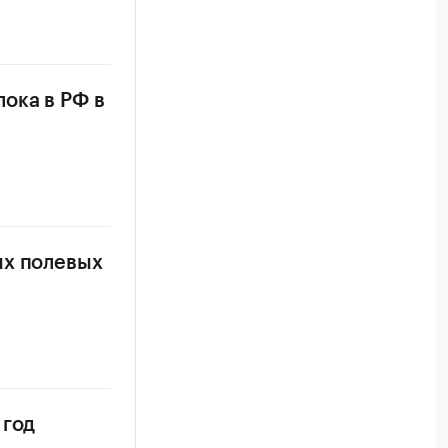
ока в РФ в
ых полевых
 год