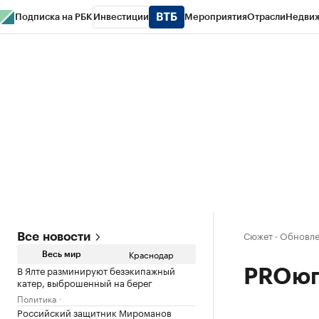
Подписка на РБК
Инвестиции
Мероприятия
Отрасли
Недви
РБК Курсы
РБК Life
Тренды
Визионеры
Национальные проекты
Горо
Газета
Спецпроекты СПб
Конференции СПб
Спецпроекты
Проверк
Сюжет
·
Обновлен
Все новости
Краснодар
Весь мир
В Ялте разминируют безэкипажный
PROюг
катер, выброшенный на берег
Политика
Российский защитник Мироманов