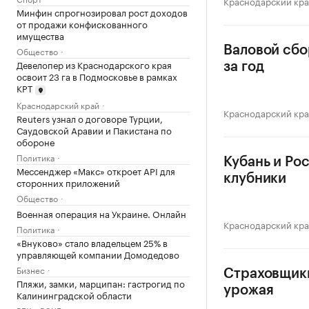
Краснодарский кр
Минфин спрогнозировал рост доходов
от продажи конфискованного
имущества
Валовой сбо
Общество
Девелопер из Краснодарского края
за год
освоит 23 га в Подмосковье в рамках
КРТ
Краснодарский край
Краснодарский кр
Reuters узнал о договоре Турции,
Саудовской Аравии и Пакистана по
обороне
Политика
Кубань и Ро
Мессенджер «Макс» откроет API для
клубники
сторонних приложений
Общество
Военная операция на Украине. Онлайн
Краснодарский кр
Политика
«Внуково» стало владельцем 25% в
управляющей компании Домодедово
Бизнес
Страховщики
Пляжи, замки, марципан: гастрогид по
урожая
Калининградской области