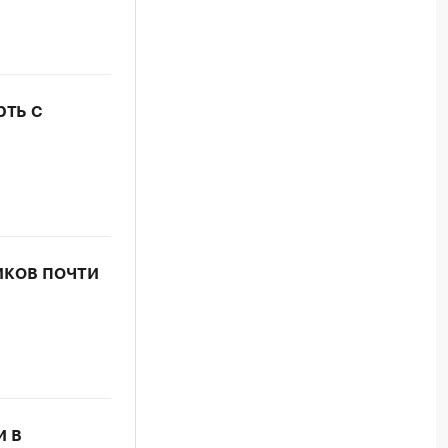
рть с
иков почти
и в