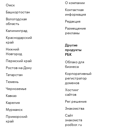
О компании
Омск
Контактная
Башкортостан
информация
Вологодская
Редакция
область
Размещение
Калининград
рекламы
Краснодарский
край
Другие
Нижний
продукты
Новгород
РБК
Пермский край
Облако для
бизнеса
Ростов-на-Дону
Корпоративный
Татарстан
регистратор
Тюмень
доменов
Черноземье
Хостинг
сайтов
Кавказ
Рег.решения
Карелия
Знакомства
Мурманск
Сайт
Приморский
знакомств
край
podbor.ru