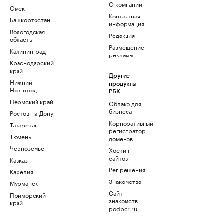
О компании
Омск
Контактная
Башкортостан
информация
Вологодская
Редакция
область
Размещение
Калининград
рекламы
Краснодарский
край
Другие
Нижний
продукты
Новгород
РБК
Пермский край
Облако для
бизнеса
Ростов-на-Дону
Корпоративный
Татарстан
регистратор
Тюмень
доменов
Черноземье
Хостинг
сайтов
Кавказ
Рег.решения
Карелия
Знакомства
Мурманск
Сайт
Приморский
знакомств
край
podbor.ru