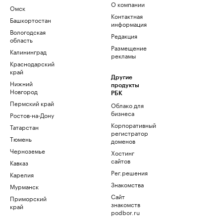
О компании
Омск
Контактная
Башкортостан
информация
Вологодская
Редакция
область
Размещение
Калининград
рекламы
Краснодарский
край
Другие
Нижний
продукты
Новгород
РБК
Пермский край
Облако для
бизнеса
Ростов-на-Дону
Корпоративный
Татарстан
регистратор
Тюмень
доменов
Черноземье
Хостинг
сайтов
Кавказ
Рег.решения
Карелия
Знакомства
Мурманск
Сайт
Приморский
знакомств
край
podbor.ru