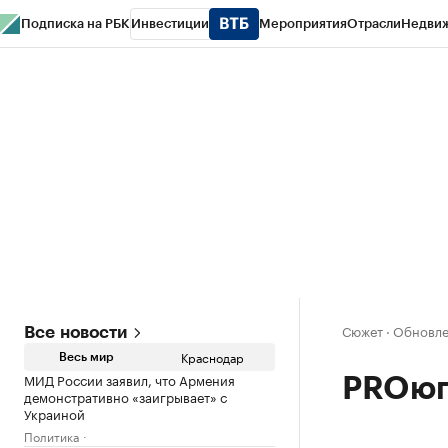
Подписка на РБК
Инвестиции
Мероприятия
Отрасли
Недви
РБК Курсы
РБК Life
Тренды
Визионеры
Национальные проекты
Горо
Газета
Спецпроекты СПб
Конференции СПб
Спецпроекты
Проверк
Сюжет
·
Обновлен
Все новости
Краснодар
Весь мир
МИД России заявил, что Армения
PROюг
демонстративно «заигрывает» с
Украиной
Политика