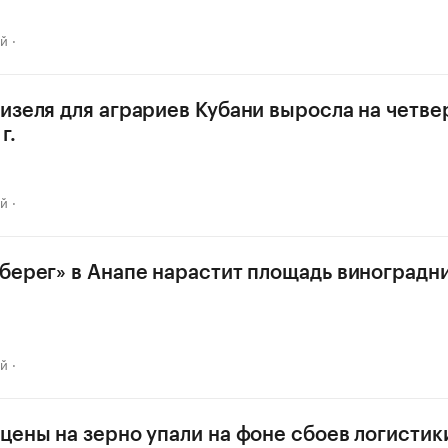
ай
изеля для аграриев Кубани выросла на четве
г.
ай
берег» в Анапе нарастит площадь виноградн
ай
цены на зерно упали на фоне сбоев логистик