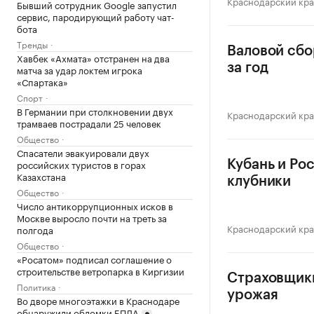
Краснодарский кр
Бывший сотрудник Google запустил
сервис, пародирующий работу чат-
бота
Тренды
Валовой сбо
Хавбек «Ахмата» отстранен на два
за год
матча за удар локтем игрока
«Спартака»
Спорт
В Германии при столкновении двух
Краснодарский кр
трамваев пострадали 25 человек
Общество
Спасатели эвакуировали двух
российских туристов в горах
Кубань и Ро
Казахстана
клубники
Общество
Число антикоррупционных исков в
Москве выросло почти на треть за
Краснодарский кр
полгода
Общество
«Росатом» подписал соглашение о
строительстве ветропарка в Киргизии
Страховщики
Политика
урожая
Во дворе многоэтажки в Краснодаре
обнаружили обломки БПЛА