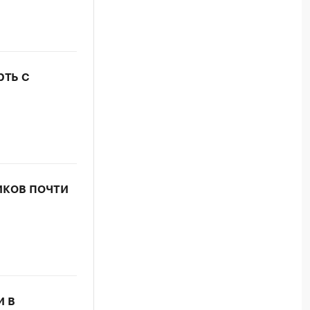
рть с
иков почти
и в