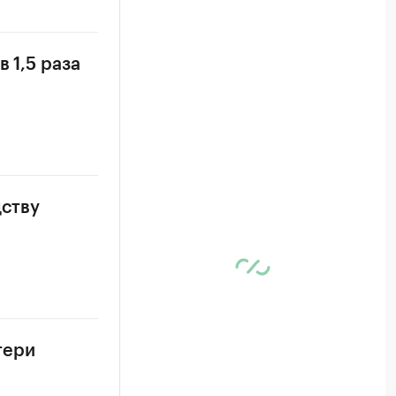
 1,5 раза
дству
тери