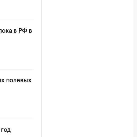
ока в РФ в
ых полевых
 год