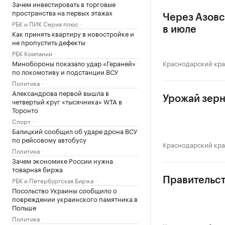
Зачем инвестировать в торговые
пространства на первых этажах
Через Азовс
РБК и ПИК Серия плюс
в июле
Как принять квартиру в новостройке и
не пропустить дефекты
РБК Компании
Минобороны показало удар «Гераней»
Краснодарский кр
по локомотиву и подстанции ВСУ
Политика
Александрова первой вышла в
Урожай зерн
четвертый круг «тысячника» WTA в
Торонто
Спорт
Балицкий сообщил об ударе дрона ВСУ
по рейсовому автобусу
Краснодарский кр
Политика
Зачем экономике России нужна
товарная биржа
РБК и Петербургская Биржа
Правительст
Посольство Украины сообщило о
повреждении украинского памятника в
Польше
Политика