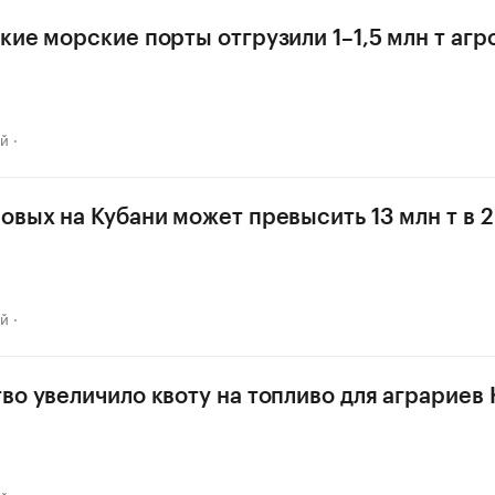
кие морские порты отгрузили 1–1,5 млн т аг
ай
овых на Кубани может превысить 13 млн т в 2
ай
во увеличило квоту на топливо для аграриев