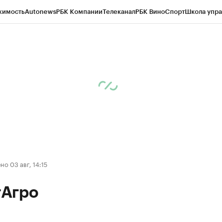
жимость
Autonews
РБК Компании
Телеканал
РБК Вино
Спорт
Школа упра
д
Стиль
Крипто
РБК Бизнес-среда
Дискуссионный клуб
Исследования
К
а контрагентов
Политика
Экономика
Бизнес
Технологии и медиа
Фина
о 03 авг, 14:15
Агро