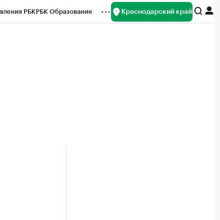
Краснодарский край
вления РБК
РБК Образование
редитные рейтинги
Франшизы
нсы
Рынок наличной валюты