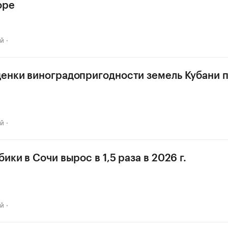
оре
ай
енки виноградопригодности земель Кубани п
ай
ики в Сочи вырос в 1,5 раза в 2026 г.
ай