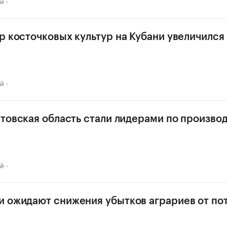
ай
р косточковых культур на Кубани увеличился в
ай
стовская область стали лидерами по произво
ай
 ожидают снижения убытков аграриев от по