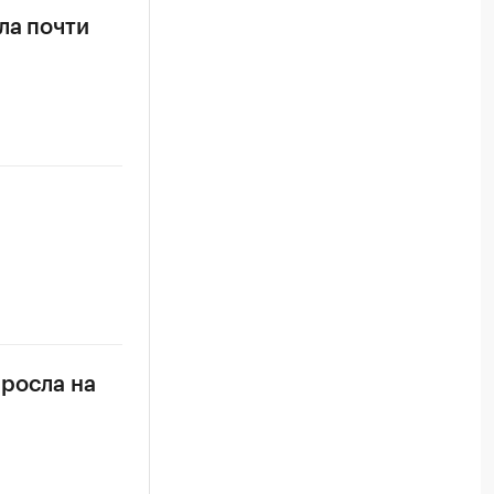
ла почти
ыросла на