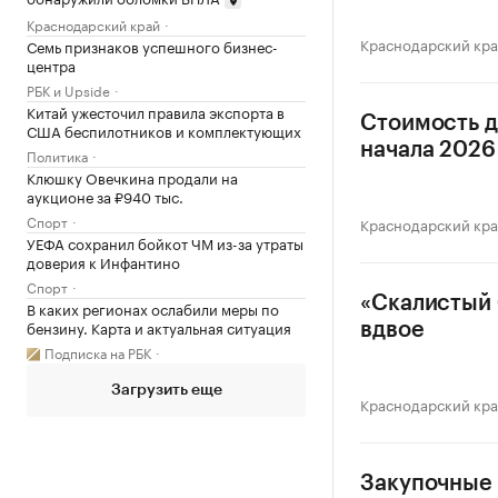
Краснодарский край
Краснодарский кр
Семь признаков успешного бизнес-
центра
РБК и Upside
Китай ужесточил правила экспорта в
Стоимость д
США беспилотников и комплектующих
начала 2026 
Политика
Клюшку Овечкина продали на
аукционе за ₽940 тыс.
Спорт
Краснодарский кр
УЕФА сохранил бойкот ЧМ из-за утраты
доверия к Инфантино
Спорт
«Скалистый 
В каких регионах ослабили меры по
бензину. Карта и актуальная ситуация
вдвое
Подписка на РБК
Загрузить еще
Краснодарский кр
Закупочные 