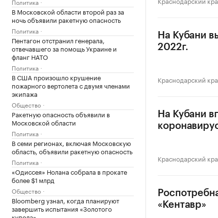
Краснодарский кр
Политика
В Московской области второй раз за
ночь объявили ракетную опасность
Политика
На Кубани в
Пентагон отстранил генерала,
2022г.
отвечавшего за помощь Украине и
фланг НАТО
Политика
В США произошло крушение
Краснодарский кр
пожарного вертолета с двумя членами
экипажа
Общество
Ракетную опасность объявили в
На Кубани в
Московской области
коронавиру
Политика
В семи регионах, включая Московскую
область, объявили ракетную опасность
Краснодарский кр
Политика
«Одиссея» Нолана собрала в прокате
более $1 млрд
Общество
Роспотребна
Bloomberg узнал, когда планируют
«Кентавр»
завершить испытания «Золотого
купола»