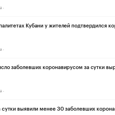
ай
палитетах Кубани у жителей подтвердился к
ай
исло заболевших коронавирусом за сутки выр
ай
а сутки выявили менее 30 заболевших корон