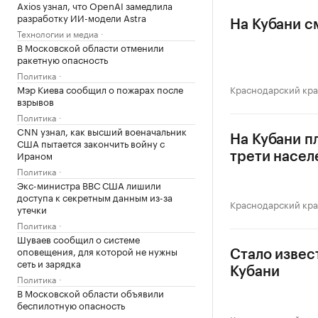
Axios узнал, что OpenAI замедлила
разработку ИИ-модели Astra
На Кубани с
Технологии и медиа
В Московской области отменили
ракетную опасность
Политика
Мэр Киева сообщил о пожарах после
Краснодарский кр
взрывов
Политика
CNN узнал, как высший военачальник
На Кубани п
США пытается закончить войну с
Ираном
трети насел
Политика
Экс-министра ВВС США лишили
доступа к секретным данным из-за
Краснодарский кр
утечки
Политика
Шуваев сообщил о системе
оповещения, для которой не нужны
Стало извес
сеть и зарядка
Кубани
Политика
В Московской области объявили
беспилотную опасность