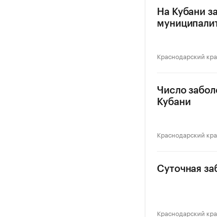
На Кубани з
муниципали
Краснодарский кр
Число забол
Кубани
Краснодарский кр
Суточная за
Краснодарский кр