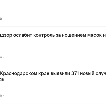
ай
дзор ослабит контроль за ношением масок н
ай
 Краснодарском крае выявили 371 новый слу
са
ай