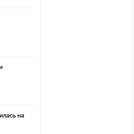
и
илась на