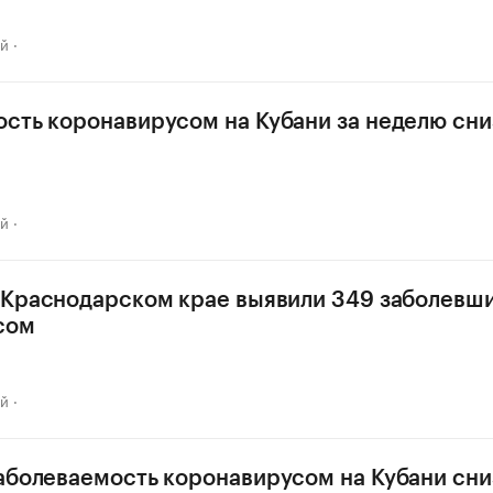
ай
сть коронавирусом на Кубани за неделю сни
ай
 Краснодарском крае выявили 349 заболевш
сом
ай
аболеваемость коронавирусом на Кубани сни