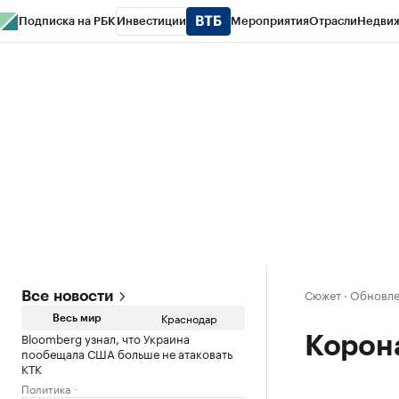
Подписка на РБК
Инвестиции
Мероприятия
Отрасли
Недви
РБК Курсы
РБК Life
Тренды
Визионеры
Национальные проекты
Горо
Газета
Спецпроекты СПб
Конференции СПб
Спецпроекты
Проверк
Сюжет
·
Обновлен
Все новости
Краснодар
Весь мир
Bloomberg узнал, что Украина
Корон
пообещала США больше не атаковать
КТК
Политика