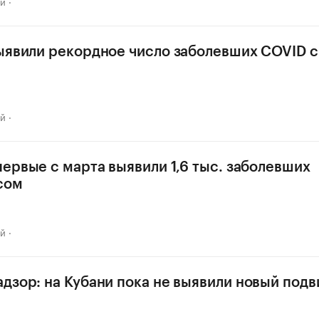
ай
ыявили рекордное число заболевших COVID с
ай
первые с марта выявили 1,6 тыс. заболевших
сом
ай
дзор: на Кубани пока не выявили новый под