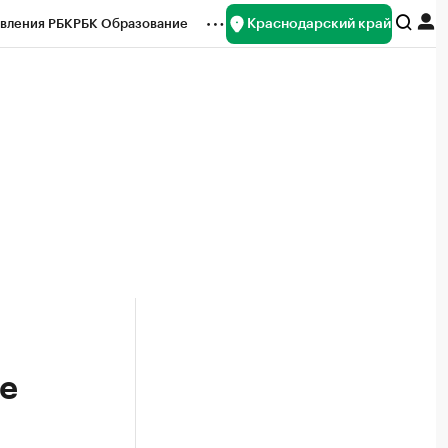
Краснодарский край
вления РБК
РБК Образование
редитные рейтинги
Франшизы
нсы
Рынок наличной валюты
е