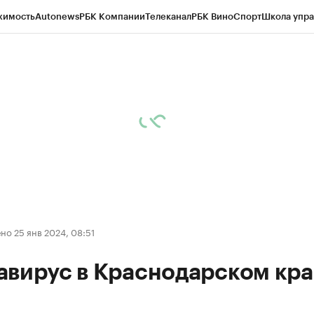
жимость
Autonews
РБК Компании
Телеканал
РБК Вино
Спорт
Школа упра
д
Стиль
Крипто
РБК Бизнес-среда
Дискуссионный клуб
Исследования
К
а контрагентов
Политика
Экономика
Бизнес
Технологии и медиа
Фина
о 25 янв 2024, 08:51
авирус в Краснодарском кра