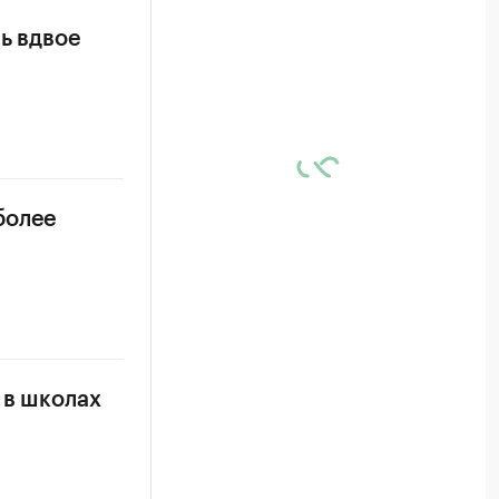
ь вдвое
более
 в школах