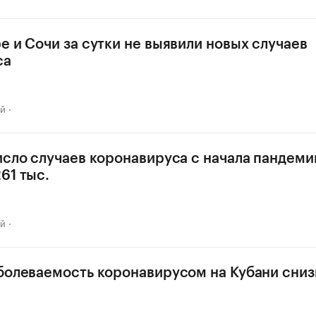
е и Сочи за сутки не выявили новых случаев
са
ай
исло случаев коронавируса с начала пандеми
61 тыс.
ай
болеваемость коронавирусом на Кубани сниз