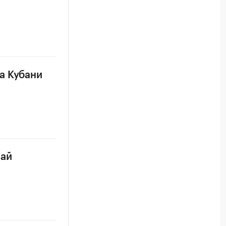
а Кубани
чай