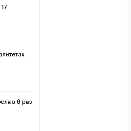
 17
алитетах
сла в 6 раз