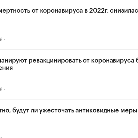
мертность от коронавируса в 2022г. снизилас
ай
ланируют ревакцинировать от коронавируса 
ения
ай
тно, будут ли ужесточать антиковидные меры