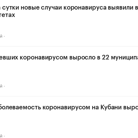
а сутки новые случаи коронавируса выявили в
тетах
ай
евших коронавирусом выросло в 22 муницип
ай
болеваемость коронавирусом на Кубани выро
ай