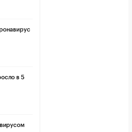
оронавирус
осло в 5
авирусом