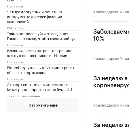
Политика
Четыре доступных и понятных
Краснодарский кр
инструмента диверсификации
накоплений
РБК и Сбер
Заболеваемо
Трамп попросил уйти с заседания
Госдепа раньше, чтобы «вести войну»
10%
Политика
Испания ввела контроль на границе
для путешественников из Италии
Краснодарский кр
Политика
Bloomberg узнал, что Украине грозит
обвал экспорта зерна
Политика
За неделю в
Экспорт синтетических алмазов из
коронавиру
Китая резко вырос на фоне бума ИИ
Технологии и медиа
Краснодарский кр
Загрузить еще
За неделю з