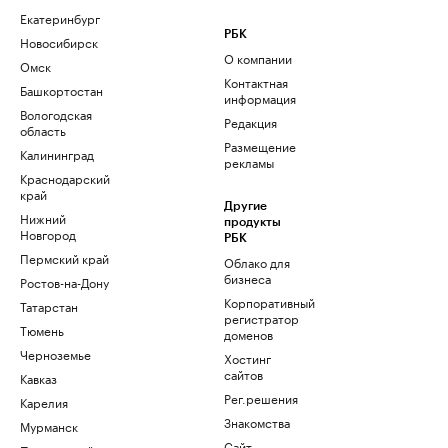
Екатеринбург
РБК
Новосибирск
О компании
Омск
Контактная
Башкортостан
информация
Вологодская
Редакция
область
Размещение
Калининград
рекламы
Краснодарский
край
Другие
Нижний
продукты
Новгород
РБК
Пермский край
Облако для
бизнеса
Ростов-на-Дону
Корпоративный
Татарстан
регистратор
Тюмень
доменов
Черноземье
Хостинг
сайтов
Кавказ
Рег.решения
Карелия
Знакомства
Мурманск
Сайт