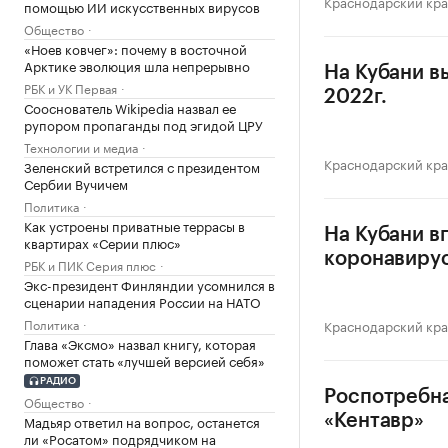
Краснодарский кр
помощью ИИ искусственных вирусов
Общество
«Ноев ковчег»: почему в восточной
Арктике эволюция шла непрерывно
На Кубани в
РБК и УК Первая
2022г.
Сооснователь Wikipedia назвал ее
рупором пропаганды под эгидой ЦРУ
Технологии и медиа
Краснодарский кр
Зеленский встретился с президентом
Сербии Вучичем
Политика
Как устроены приватные террасы в
На Кубани в
квартирах «Серии плюс»
коронавиру
РБК и ПИК Серия плюс
Экс-президент Финляндии усомнился в
сценарии нападения России на НАТО
Политика
Краснодарский кр
Глава «Эксмо» назвал книгу, которая
поможет стать «лучшей версией себя»
РАДИО
Роспотребна
Общество
Мадьяр ответил на вопрос, останется
«Кентавр»
ли «Росатом» подрядчиком на