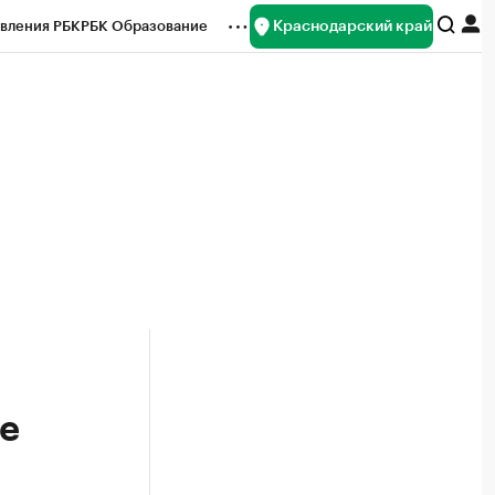
Краснодарский край
вления РБК
РБК Образование
редитные рейтинги
Франшизы
нсы
Рынок наличной валюты
е