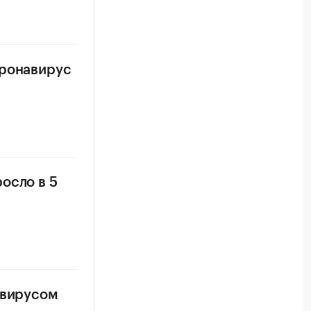
оронавирус
осло в 5
авирусом