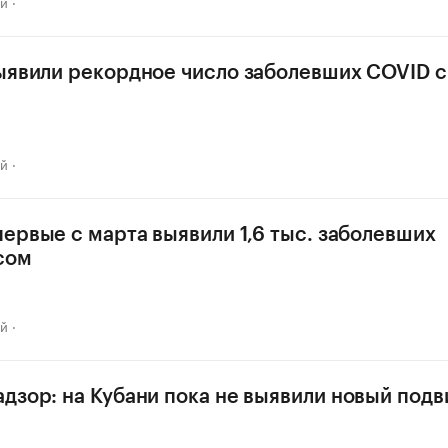
ай
ыявили рекордное число заболевших COVID с
ай
первые с марта выявили 1,6 тыс. заболевших
сом
ай
дзор: на Кубани пока не выявили новый под