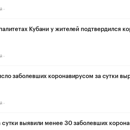
ай
палитетах Кубани у жителей подтвердился к
ай
исло заболевших коронавирусом за сутки выр
ай
а сутки выявили менее 30 заболевших корон