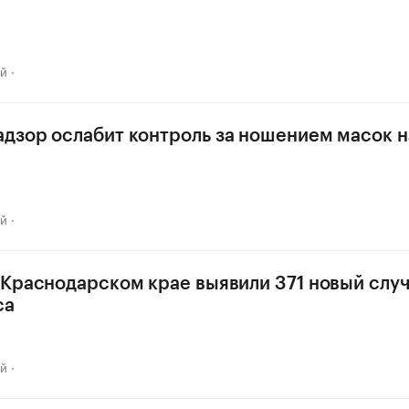
ай
дзор ослабит контроль за ношением масок н
ай
 Краснодарском крае выявили 371 новый слу
са
ай