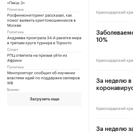
«Пакш-2»
Политика
Краснодарский кр
Росфинмониторинг рассказал, как
помог выявить криптомошенников в
Москве
Политика
Заболеваемо
Андреева проиграла 34-й ракетке мира
10%
в третьем круге турнира в Торонто
Спорт
РПЦ ответила на призыв уйти из
Африки
Краснодарский кр
Политика
Минпромторг сообщил об изучении
властями идей по поддержке селлеров
За неделю в
WB
коронавиру
Бизнес
Загрузить еще
Краснодарский кр
За неделю з