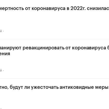
мертность от коронавируса в 2022г. снизилас
ай
ланируют ревакцинировать от коронавируса 
ения
ай
тно, будут ли ужесточать антиковидные меры