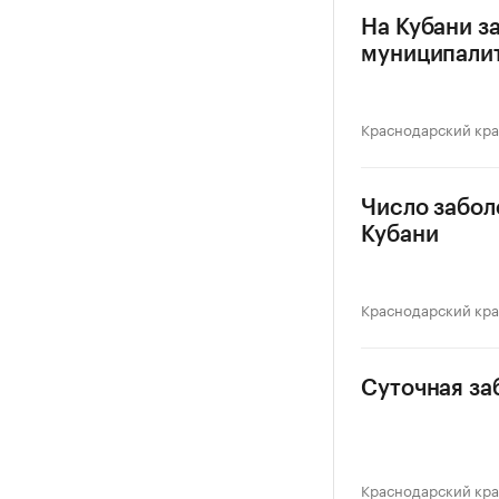
На Кубани з
муниципали
Краснодарский кр
Число забол
Кубани
Краснодарский кр
Суточная за
Краснодарский кр