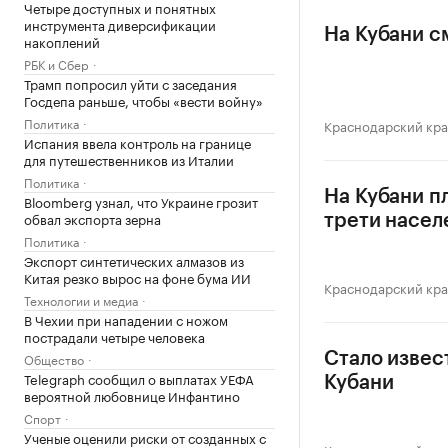
Четыре доступных и понятных
инструмента диверсификации
На Кубани с
накоплений
РБК и Сбер
Трамп попросил уйти с заседания
Госдепа раньше, чтобы «вести войну»
Политика
Краснодарский кр
Испания ввела контроль на границе
для путешественников из Италии
Политика
На Кубани п
Bloomberg узнал, что Украине грозит
обвал экспорта зерна
трети насел
Политика
Экспорт синтетических алмазов из
Китая резко вырос на фоне бума ИИ
Краснодарский кр
Технологии и медиа
В Чехии при нападении с ножом
пострадали четыре человека
Общество
Стало извес
Telegraph сообщил о выплатах УЕФА
Кубани
вероятной любовнице Инфантино
Спорт
Ученые оценили риски от созданных с