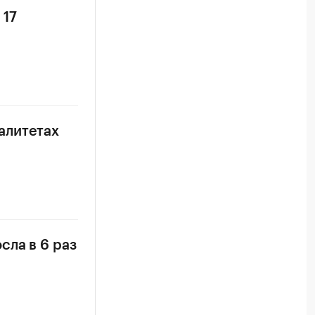
 17
алитетах
сла в 6 раз