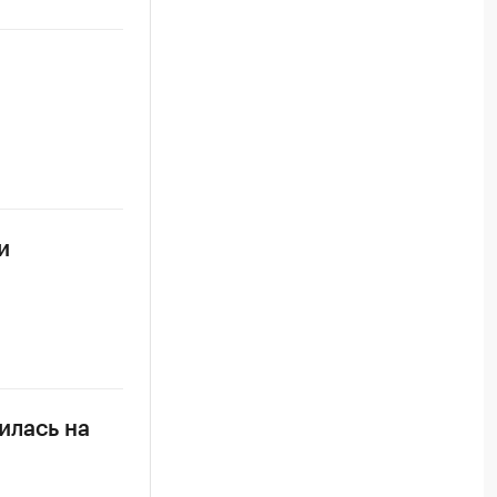
и
илась на