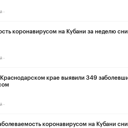
ай
сть коронавирусом на Кубани за неделю сни
ай
 Краснодарском крае выявили 349 заболевш
сом
ай
аболеваемость коронавирусом на Кубани сни