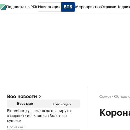
Подписка на РБК
Инвестиции
Мероприятия
Отрасли
Недви
РБК Курсы
РБК Life
Тренды
Визионеры
Национальные проекты
Горо
Газета
Спецпроекты СПб
Конференции СПб
Спецпроекты
Проверк
Сюжет
·
Обновлен
Все новости
Краснодар
Весь мир
Bloomberg узнал, когда планируют
Корон
завершить испытания «Золотого
купола»
Политика