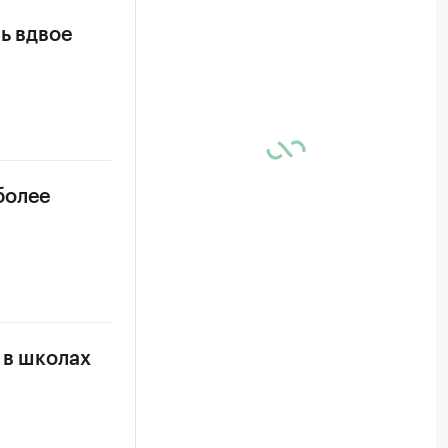
ь вдвое
более
 в школах