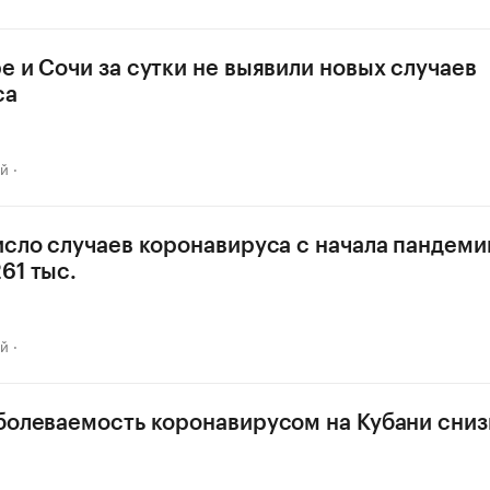
е и Сочи за сутки не выявили новых случаев
са
ай
исло случаев коронавируса с начала пандеми
61 тыс.
ай
болеваемость коронавирусом на Кубани сниз