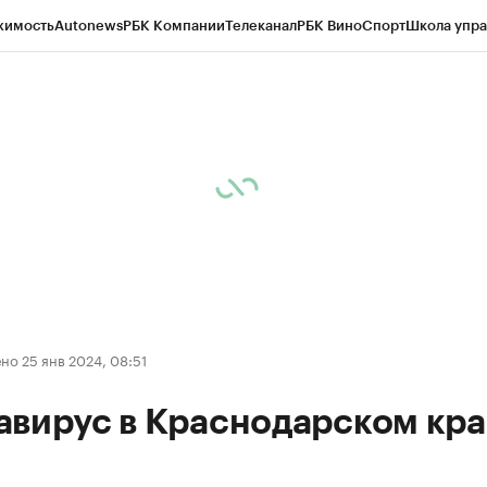
жимость
Autonews
РБК Компании
Телеканал
РБК Вино
Спорт
Школа упра
д
Стиль
Крипто
РБК Бизнес-среда
Дискуссионный клуб
Исследования
К
а контрагентов
Политика
Экономика
Бизнес
Технологии и медиа
Фина
о 25 янв 2024, 08:51
авирус в Краснодарском кра