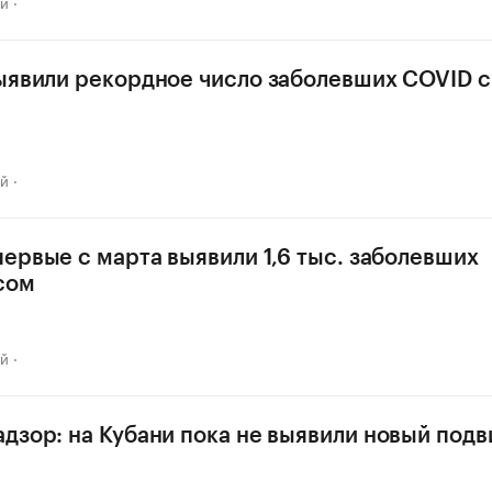
ай
ыявили рекордное число заболевших COVID с
ай
первые с марта выявили 1,6 тыс. заболевших
сом
ай
дзор: на Кубани пока не выявили новый под