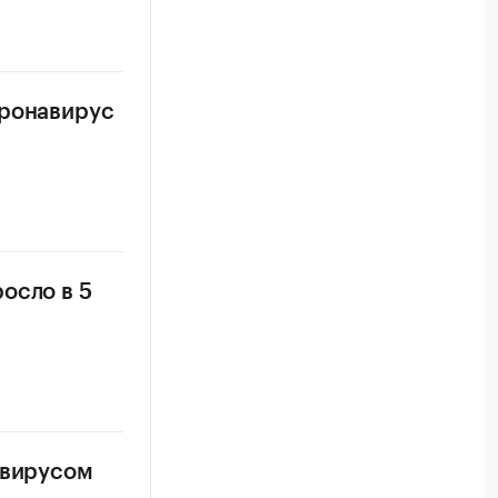
оронавирус
осло в 5
авирусом