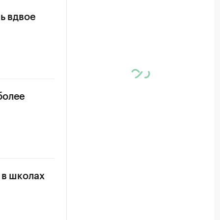
ь вдвое
более
 в школах