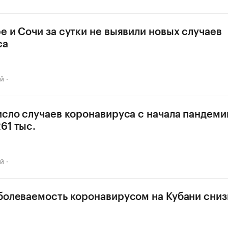
е и Сочи за сутки не выявили новых случаев
са
ай
исло случаев коронавируса с начала пандеми
61 тыс.
ай
болеваемость коронавирусом на Кубани сниз