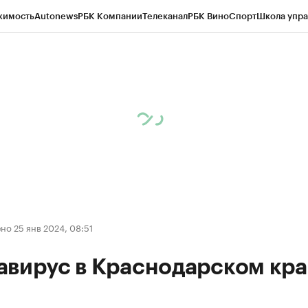
жимость
Autonews
РБК Компании
Телеканал
РБК Вино
Спорт
Школа упра
д
Стиль
Крипто
РБК Бизнес-среда
Дискуссионный клуб
Исследования
К
а контрагентов
Политика
Экономика
Бизнес
Технологии и медиа
Фина
о 25 янв 2024, 08:51
авирус в Краснодарском кра