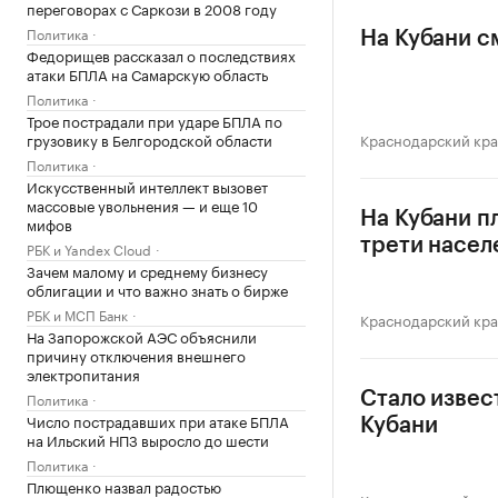
переговорах с Саркози в 2008 году
Политика
На Кубани с
Федорищев рассказал о последствиях
атаки БПЛА на Самарскую область
Политика
Трое пострадали при ударе БПЛА по
грузовику в Белгородской области
Краснодарский кр
Политика
Искусственный интеллект вызовет
массовые увольнения — и еще 10
На Кубани п
мифов
трети насел
РБК и Yandex Cloud
Зачем малому и среднему бизнесу
облигации и что важно знать о бирже
РБК и МСП Банк
Краснодарский кр
На Запорожской АЭС объяснили
причину отключения внешнего
электропитания
Политика
Стало извес
Число пострадавших при атаке БПЛА
Кубани
на Ильский НПЗ выросло до шести
Политика
Плющенко назвал радостью