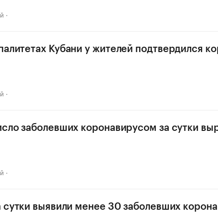
ай
палитетах Кубани у жителей подтвердился к
ай
исло заболевших коронавирусом за сутки выр
ай
а сутки выявили менее 30 заболевших корон