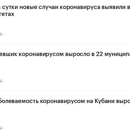
а сутки новые случаи коронавируса выявили в
тетах
ай
евших коронавирусом выросло в 22 муницип
ай
болеваемость коронавирусом на Кубани выро
ай