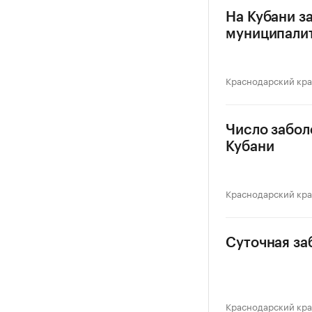
На Кубани з
муниципали
Краснодарский кр
Число забол
Кубани
Краснодарский кр
Суточная за
Краснодарский кр