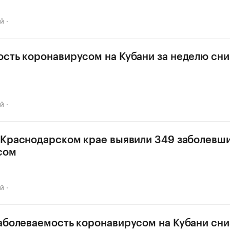
ай
сть коронавирусом на Кубани за неделю сни
ай
 Краснодарском крае выявили 349 заболевш
сом
ай
аболеваемость коронавирусом на Кубани сни