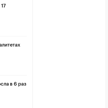
 17
алитетах
сла в 6 раз