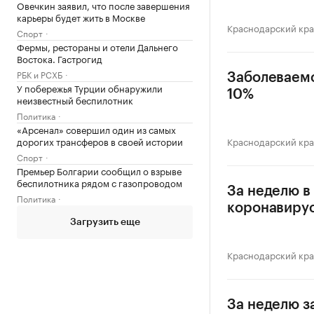
Овечкин заявил, что после завершения
карьеры будет жить в Москве
Краснодарский кр
Спорт
Фермы, рестораны и отели Дальнего
Востока. Гастрогид
РБК и РСХБ
Заболеваемо
У побережья Турции обнаружили
10%
неизвестный беспилотник
Политика
«Арсенал» совершил один из самых
дорогих трансферов в своей истории
Краснодарский кр
Спорт
Премьер Болгарии сообщил о взрыве
беспилотника рядом с газопроводом
За неделю в
Политика
коронавиру
Загрузить еще
Краснодарский кр
За неделю з