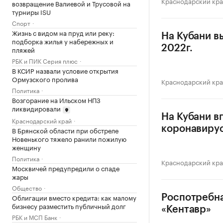
Краснодарский кр
возвращение Валиевой и Трусовой на
турниры ISU
Спорт
Жизнь с видом на пруд или реку:
На Кубани в
подборка жилья у набережных и
2022г.
пляжей
РБК и ПИК Серия плюс
В КСИР назвали условие открытия
Ормузского пролива
Краснодарский кр
Политика
Возгорание на Ильском НПЗ
ликвидировали
На Кубани в
Краснодарский край
коронавиру
В Брянской области при обстреле
Новенького тяжело ранили пожилую
женщину
Политика
Краснодарский кр
Москвичей предупредили о спаде
жары
Общество
Облигации вместо кредита: как малому
Роспотребна
бизнесу разместить публичный долг
«Кентавр»
РБК и МСП Банк