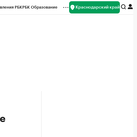
Краснодарский край
вления РБК
РБК Образование
редитные рейтинги
Франшизы
нсы
Рынок наличной валюты
е