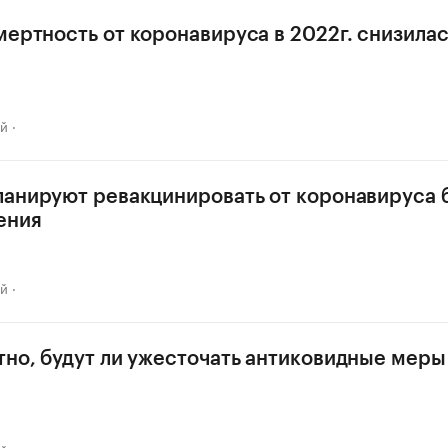
мертность от коронавируса в 2022г. снизилас
ай
ланируют ревакцинировать от коронавируса 
ения
ай
тно, будут ли ужесточать антиковидные меры