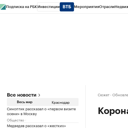
Подписка на РБК
Инвестиции
Мероприятия
Отрасли
Недви
РБК Курсы
РБК Life
Тренды
Визионеры
Национальные проекты
Горо
Газета
Спецпроекты СПб
Конференции СПб
Спецпроекты
Проверк
Сюжет
·
Обновлен
Все новости
Краснодар
Весь мир
Синоптик рассказал о «первом визите
Корон
осени» в Москву
Общество
Медведев рассказал о «жестких»