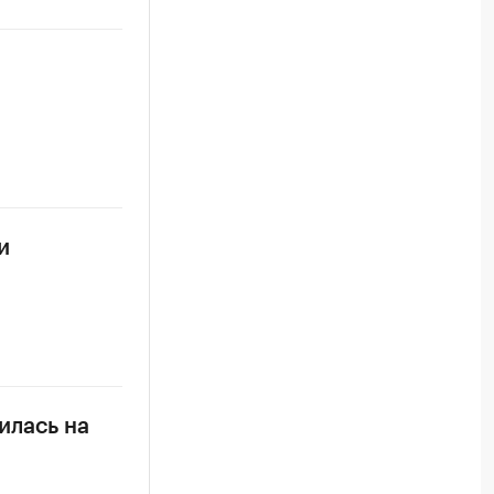
и
илась на