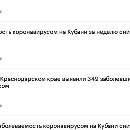
ай
сть коронавирусом на Кубани за неделю сни
ай
 Краснодарском крае выявили 349 заболевш
сом
ай
аболеваемость коронавирусом на Кубани сни