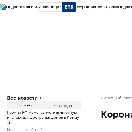
Подписка на РБК
Инвестиции
Мероприятия
Отрасли
Недви
РБК Курсы
РБК Life
Тренды
Визионеры
Национальные проекты
Горо
Газета
Спецпроекты СПб
Конференции СПб
Спецпроекты
Проверк
Сюжет
·
Обновлен
Все новости
Краснодар
Весь мир
Кабмин РФ может запустить льготную
Корон
ипотеку для достройки домов в Крыму
Краснодарский край