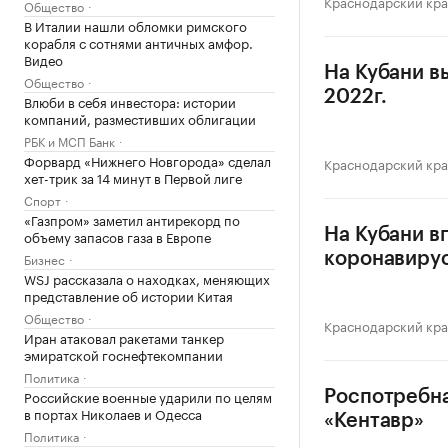
Краснодарский кр
Общество
В Италии нашли обломки римского
корабля с сотнями античных амфор.
Видео
На Кубани в
Общество
2022г.
Влюби в себя инвестора: истории
компаний, разместивших облигации
РБК и МСП Банк
Форвард «Нижнего Новгорода» сделал
Краснодарский кр
хет-трик за 14 минут в Первой лиге
Спорт
«Газпром» заметил антирекорд по
На Кубани в
объему запасов газа в Европе
Бизнес
коронавиру
WSJ рассказала о находках, меняющих
представление об истории Китая
Общество
Краснодарский кр
Иран атаковал ракетами танкер
эмиратской госнефтекомпании
Политика
Российские военные ударили по целям
Роспотребна
в портах Николаев и Одесса
«Кентавр»
Политика