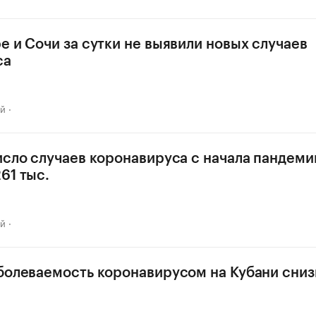
е и Сочи за сутки не выявили новых случаев
са
ай
исло случаев коронавируса с начала пандеми
61 тыс.
ай
болеваемость коронавирусом на Кубани сниз