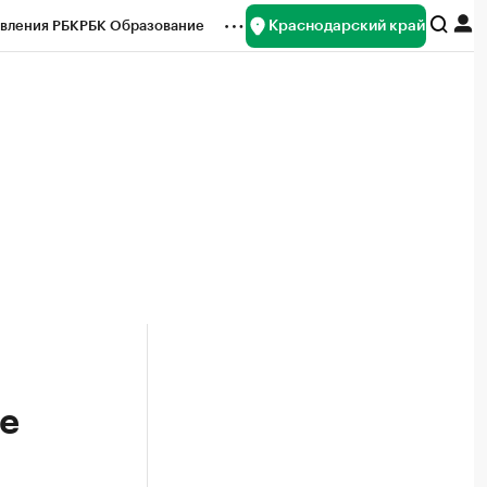
Краснодарский край
вления РБК
РБК Образование
редитные рейтинги
Франшизы
нсы
Рынок наличной валюты
е