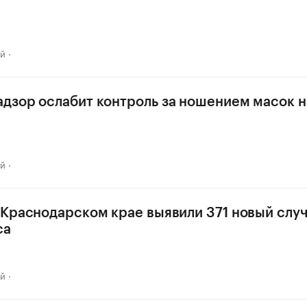
ай
дзор ослабит контроль за ношением масок н
ай
 Краснодарском крае выявили 371 новый слу
са
ай