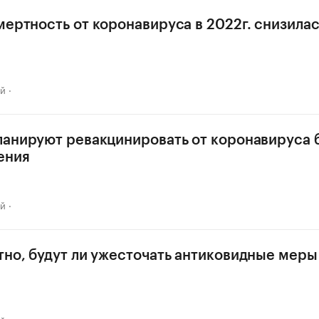
мертность от коронавируса в 2022г. снизилас
ай
ланируют ревакцинировать от коронавируса 
ения
ай
тно, будут ли ужесточать антиковидные меры