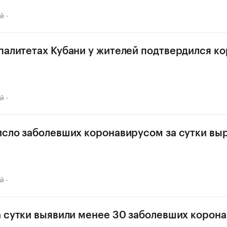
ай
палитетах Кубани у жителей подтвердился к
ай
исло заболевших коронавирусом за сутки выр
ай
а сутки выявили менее 30 заболевших корон