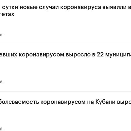
а сутки новые случаи коронавируса выявили в
тетах
ай
евших коронавирусом выросло в 22 муницип
ай
болеваемость коронавирусом на Кубани выро
ай