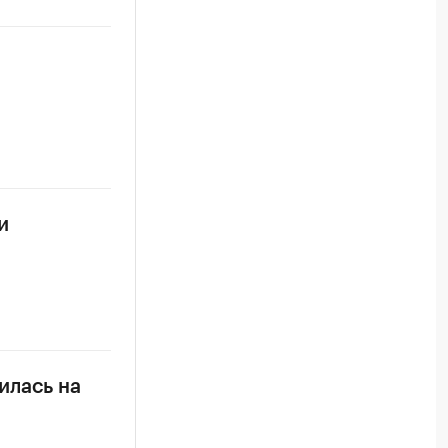
и
илась на