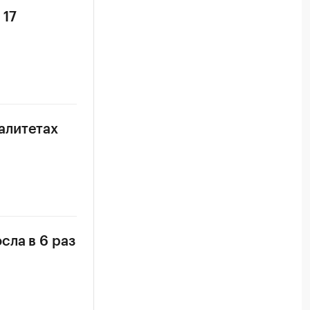
 17
алитетах
сла в 6 раз