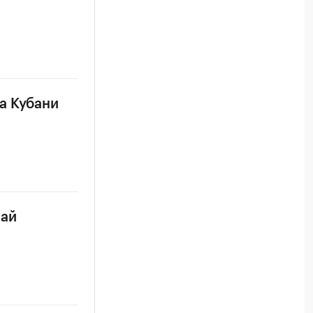
а Кубани
чай