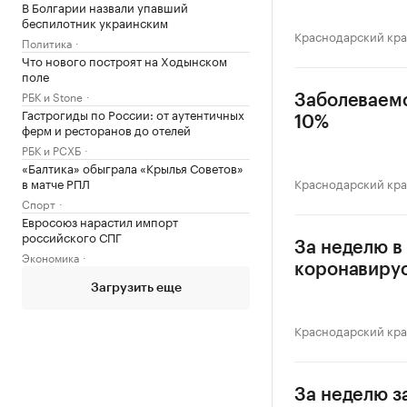
В Болгарии назвали упавший
беспилотник украинским
Краснодарский кр
Политика
Что нового построят на Ходынском
поле
РБК и Stone
Заболеваемо
Гастрогиды по России: от аутентичных
10%
ферм и ресторанов до отелей
РБК и РСХБ
«Балтика» обыграла «Крылья Советов»
в матче РПЛ
Краснодарский кр
Спорт
Евросоюз нарастил импорт
российского СПГ
За неделю в
Экономика
коронавиру
Загрузить еще
Краснодарский кр
За неделю з