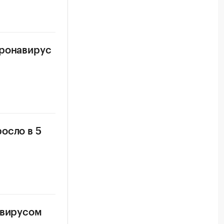
оронавирус
осло в 5
авирусом