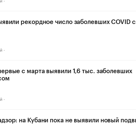
ай
ыявили рекордное число заболевших COVID с
ай
первые с марта выявили 1,6 тыс. заболевших
сом
ай
дзор: на Кубани пока не выявили новый под