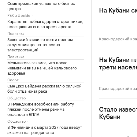
Семь признаков успешного бизнес-
центра
На Кубани с
РБК и Upside
Карапетян поблагодарил сторонников,
посещавших его во время ареста
Политика
Краснодарский кр
Зеленский заявил о почти полном
отсутствии целых тепловых
электростанций
Политика
На Кубани п
Мельникова заявила, что после
невыдачи визы на ЧЕ ей жаль своего
трети насел
здоровья
Спорт
Сын Джо Байдена рассказал о сильной
Краснодарский кр
боли отца из-за рака
Общество
В Геленджике возобновили работу
пляжей после отмены режима
Стало извес
опасности БПЛА
Кубани
Общество
В Финляндии с марта 2027 года введут
экзамен на гражданство