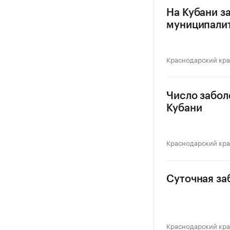
На Кубани з
муниципали
Краснодарский кр
Число забол
Кубани
Краснодарский кр
Суточная за
Краснодарский кр