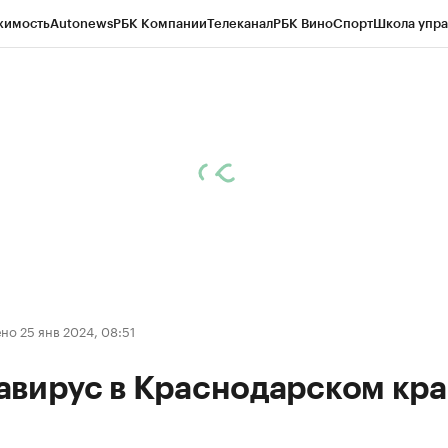
жимость
Autonews
РБК Компании
Телеканал
РБК Вино
Спорт
Школа упра
д
Стиль
Крипто
РБК Бизнес-среда
Дискуссионный клуб
Исследования
К
а контрагентов
Политика
Экономика
Бизнес
Технологии и медиа
Фина
о 25 янв 2024, 08:51
авирус в Краснодарском кра