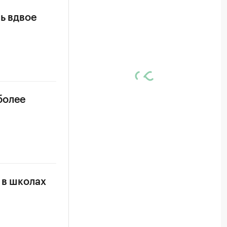
ь вдвое
более
 в школах