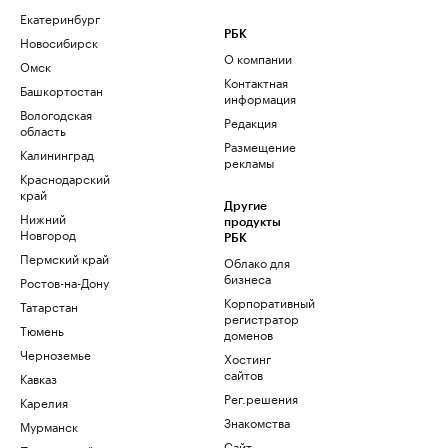
Екатеринбург
РБК
Новосибирск
О компании
Омск
Контактная
Башкортостан
информация
Вологодская
Редакция
область
Размещение
Калининград
рекламы
Краснодарский
край
Другие
Нижний
продукты
Новгород
РБК
Пермский край
Облако для
бизнеса
Ростов-на-Дону
Корпоративный
Татарстан
регистратор
Тюмень
доменов
Черноземье
Хостинг
сайтов
Кавказ
Рег.решения
Карелия
Знакомства
Мурманск
Сайт