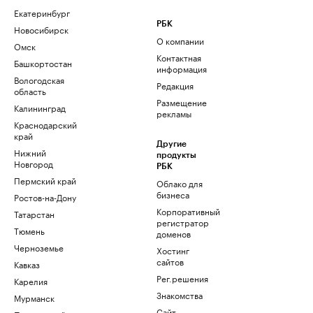
Екатеринбург
РБК
Новосибирск
О компании
Омск
Контактная
Башкортостан
информация
Вологодская
Редакция
область
Размещение
Калининград
рекламы
Краснодарский
край
Другие
Нижний
продукты
Новгород
РБК
Пермский край
Облако для
бизнеса
Ростов-на-Дону
Корпоративный
Татарстан
регистратор
Тюмень
доменов
Черноземье
Хостинг
сайтов
Кавказ
Рег.решения
Карелия
Знакомства
Мурманск
Сайт