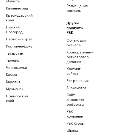
область
Размещение
Калининград
рекламы
Краснодарский
край
Другие
Нижний
продукты
Новгород
РБК
Пермский край
Облако для
бизнеса
Ростов-на-Дону
Корпоративный
Татарстан
регистратор
Тюмень
доменов
Черноземье
Хостинг
сайтов
Кавказ
Рег.решения
Карелия
Знакомства
Мурманск
Сайт
Приморский
знакомств
край
podbor.ru
РБК
Компании
РБК Курсы
Школа