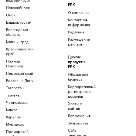
РБК
Новосибирск
О компании
Омск
Контактная
Башкортостан
информация
Вологодская
Редакция
область
Размещение
Калининград
рекламы
Краснодарский
край
Другие
Нижний
продукты
Новгород
РБК
Пермский край
Облако для
бизнеса
Ростов-на-Дону
Корпоративный
Татарстан
регистратор
Тюмень
доменов
Черноземье
Хостинг
сайтов
Кавказ
Рег.решения
Карелия
Знакомства
Мурманск
Сайт
Приморский
знакомств
край