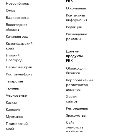
РБК
Новосибирск
О компании
Омск
Контактная
Башкортостан
информация
Вологодская
Редакция
область
Размещение
Калининград
рекламы
Краснодарский
край
Другие
Нижний
продукты
Новгород
РБК
Пермский край
Облако для
бизнеса
Ростов-на-Дону
Корпоративный
Татарстан
регистратор
Тюмень
доменов
Черноземье
Хостинг
сайтов
Кавказ
Рег.решения
Карелия
Знакомства
Мурманск
Сайт
Приморский
знакомств
край
podbor.ru