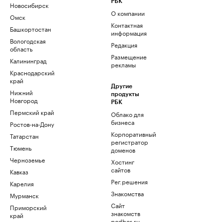
РБК
Новосибирск
О компании
Омск
Контактная
Башкортостан
информация
Вологодская
Редакция
область
Размещение
Калининград
рекламы
Краснодарский
край
Другие
Нижний
продукты
Новгород
РБК
Пермский край
Облако для
бизнеса
Ростов-на-Дону
Корпоративный
Татарстан
регистратор
Тюмень
доменов
Черноземье
Хостинг
сайтов
Кавказ
Рег.решения
Карелия
Знакомства
Мурманск
Сайт
Приморский
знакомств
край
podbor.ru