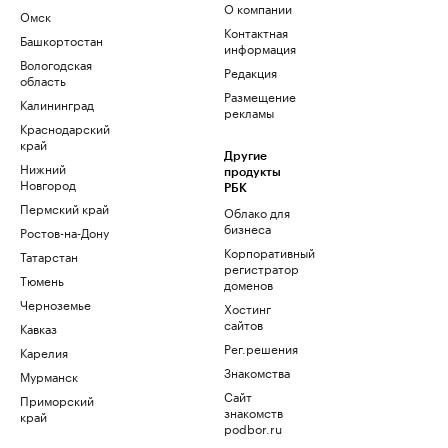
О компании
Омск
Контактная
Башкортостан
информация
Вологодская
Редакция
область
Размещение
Калининград
рекламы
Краснодарский
край
Другие
Нижний
продукты
Новгород
РБК
Пермский край
Облако для
бизнеса
Ростов-на-Дону
Корпоративный
Татарстан
регистратор
Тюмень
доменов
Черноземье
Хостинг
сайтов
Кавказ
Рег.решения
Карелия
Знакомства
Мурманск
Сайт
Приморский
знакомств
край
podbor.ru