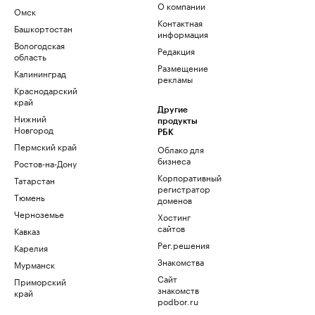
О компании
Омск
Контактная
Башкортостан
информация
Вологодская
Редакция
область
Размещение
Калининград
рекламы
Краснодарский
край
Другие
Нижний
продукты
Новгород
РБК
Пермский край
Облако для
бизнеса
Ростов-на-Дону
Корпоративный
Татарстан
регистратор
Тюмень
доменов
Черноземье
Хостинг
сайтов
Кавказ
Рег.решения
Карелия
Знакомства
Мурманск
Сайт
Приморский
знакомств
край
podbor.ru