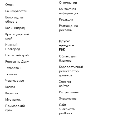
О компании
Омск
Контактная
Башкортостан
информация
Вологодская
Редакция
область
Размещение
Калининград
рекламы
Краснодарский
край
Другие
Нижний
продукты
Новгород
РБК
Пермский край
Облако для
бизнеса
Ростов-на-Дону
Корпоративный
Татарстан
регистратор
Тюмень
доменов
Черноземье
Хостинг
сайтов
Кавказ
Рег.решения
Карелия
Знакомства
Мурманск
Сайт
Приморский
знакомств
край
podbor.ru