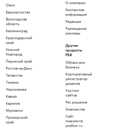
О компании
Омск
Контактная
Башкортостан
информация
Вологодская
Редакция
область
Размещение
Калининград
рекламы
Краснодарский
край
Другие
Нижний
продукты
Новгород
РБК
Пермский край
Облако для
бизнеса
Ростов-на-Дону
Корпоративный
Татарстан
регистратор
Тюмень
доменов
Черноземье
Хостинг
сайтов
Кавказ
Рег.решения
Карелия
Знакомства
Мурманск
Сайт
Приморский
знакомств
край
podbor.ru