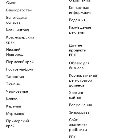
Омск
Контактная
Башкортостан
информация
Вологодская
Редакция
область
Размещение
Калининград
рекламы
Краснодарский
край
Другие
Нижний
продукты
Новгород
РБК
Пермский край
Облако для
бизнеса
Ростов-на-Дону
Корпоративный
Татарстан
регистратор
Тюмень
доменов
Черноземье
Хостинг
сайтов
Кавказ
Рег.решения
Карелия
Знакомства
Мурманск
Сайт
Приморский
знакомств
край
podbor.ru
РБК