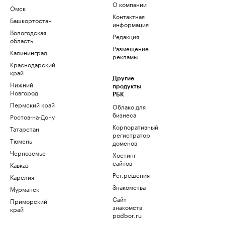
О компании
Омск
Контактная
Башкортостан
информация
Вологодская
Редакция
область
Размещение
Калининград
рекламы
Краснодарский
край
Другие
Нижний
продукты
Новгород
РБК
Пермский край
Облако для
бизнеса
Ростов-на-Дону
Корпоративный
Татарстан
регистратор
Тюмень
доменов
Черноземье
Хостинг
сайтов
Кавказ
Рег.решения
Карелия
Знакомства
Мурманск
Сайт
Приморский
знакомств
край
podbor.ru