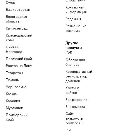
Омск
Контактная
Башкортостан
информация
Вологодская
Редакция
область
Размещение
Калининград
рекламы
Краснодарский
край
Другие
Нижний
продукты
Новгород
РБК
Пермский край
Облако для
бизнеса
Ростов-на-Дону
Корпоративный
Татарстан
регистратор
Тюмень
доменов
Черноземье
Хостинг
сайтов
Кавказ
Рег.решения
Карелия
Знакомства
Мурманск
Сайт
Приморский
знакомств
край
podbor.ru
РБК