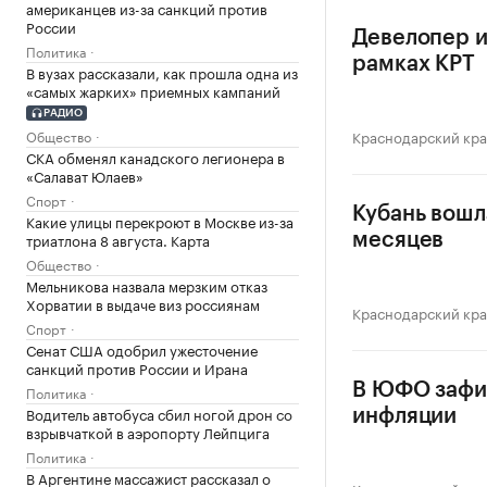
американцев из-за санкций против
России
Девелопер и
Политика
рамках КРТ
В вузах рассказали, как прошла одна из
«самых жарких» приемных кампаний
РАДИО
Общество
Краснодарский кр
СКА обменял канадского легионера в
«Салават Юлаев»
Спорт
Кубань вошл
Какие улицы перекроют в Москве из-за
триатлона 8 августа. Карта
месяцев
Общество
Мельникова назвала мерзким отказ
Хорватии в выдаче виз россиянам
Краснодарский кр
Спорт
Сенат США одобрил ужесточение
санкций против России и Ирана
В ЮФО зафи
Политика
Водитель автобуса сбил ногой дрон со
инфляции
взрывчаткой в аэропорту Лейпцига
Политика
В Аргентине массажист рассказал о