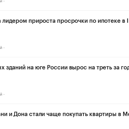
ай
а лидером прироста просрочки по ипотеке в I
ай
х зданий на юге России вырос на треть за го
ай
ни и Дона стали чаще покупать квартиры в М