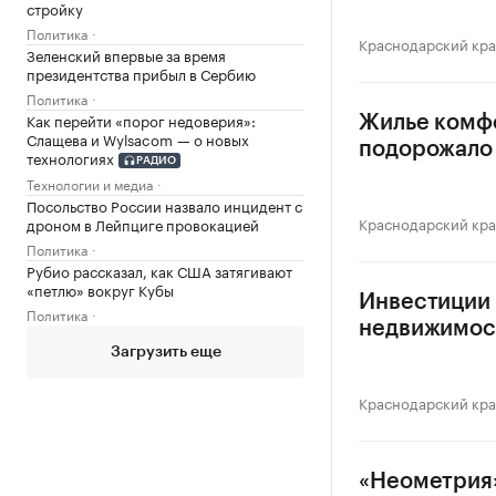
стройку
Политика
Краснодарский кр
Зеленский впервые за время
президентства прибыл в Сербию
Политика
Как перейти «порог недоверия»:
Жилье комф
Слащева и Wylsacom — о новых
подорожало 
технологиях
РАДИО
Технологии и медиа
Посольство России назвало инцидент с
Краснодарский кр
дроном в Лейпциге провокацией
Политика
Рубио рассказал, как США затягивают
«петлю» вокруг Кубы
Инвестиции 
Политика
недвижимос
Загрузить еще
Краснодарский кр
«Неометрия»