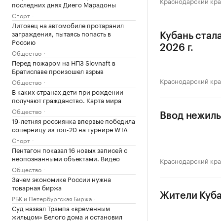
Краснодарский кр
последних днях Диего Марадоны
Спорт
Литовец на автомобиле протаранил
заграждения, пытаясь попасть в
Кубань стал
Россию
2026 г.
Общество
Перед пожаром на НПЗ Slovnaft в
Братиславе произошел взрыв
Краснодарский кр
Общество
В каких странах дети при рождении
получают гражданство. Карта мира
Общество
Ввод нежилы
19-летняя россиянка впервые победила
соперницу из топ-20 на турнире WTA
Спорт
Пентагон показал 16 новых записей с
неопознанными объектами. Видео
Краснодарский кр
Общество
Зачем экономике России нужна
товарная биржа
Жители Куба
РБК и Петербургская Биржа
Суд назвал Трампа «временным
жильцом» Белого дома и остановил