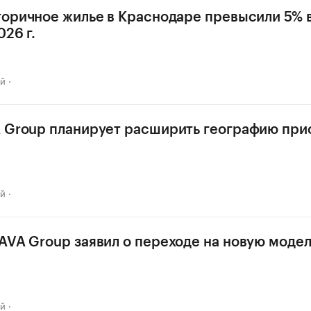
торичное жилье в Краснодаре превысили 5% в
26 г.
ай
 Group планирует расширить географию прис
ай
AVA Group заявил о переходе на новую модел
ай