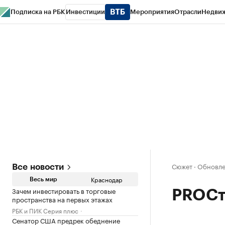
Подписка на РБК
Инвестиции
Мероприятия
Отрасли
Недви
РБК Курсы
РБК Life
Тренды
Визионеры
Национальные проекты
Горо
Газета
Спецпроекты СПб
Конференции СПб
Спецпроекты
Проверк
Сюжет
·
Обновле
Все новости
Краснодар
Весь мир
Зачем инвестировать в торговые
PROСт
пространства на первых этажах
РБК и ПИК Серия плюс
Сенатор США предрек обеднение