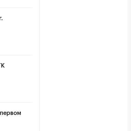
.
ГК
 первом