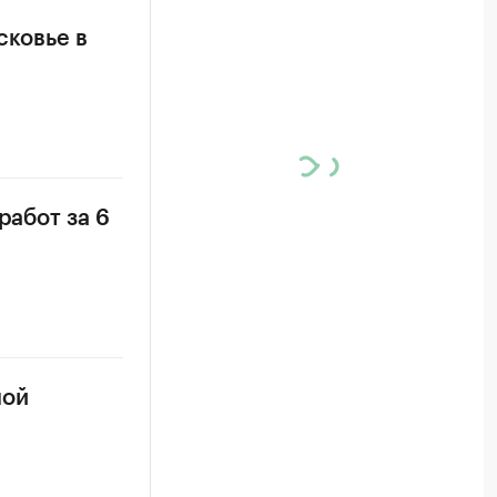
сковье в
работ за 6
ной