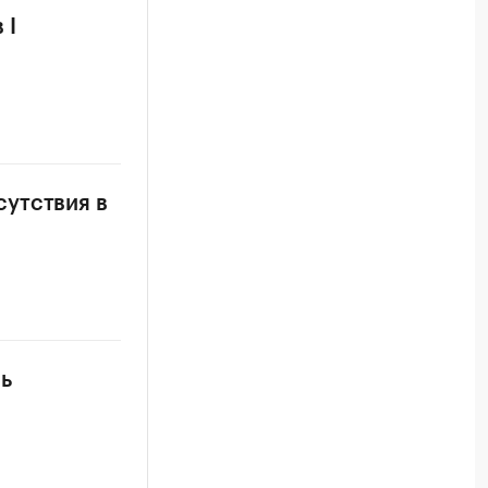
 I
утствия в
ь