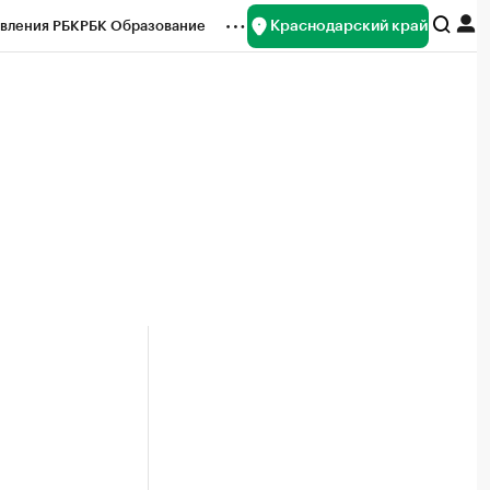
Краснодарский край
вления РБК
РБК Образование
редитные рейтинги
Франшизы
нсы
Рынок наличной валюты