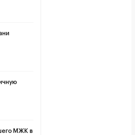
ани
ничную
шего МЖК в