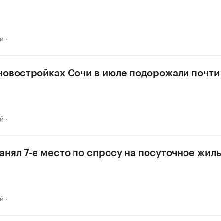
ай
новостройках Сочи в июле подорожали почти
ай
анял 7-е место по спросу на посуточное жил
ай