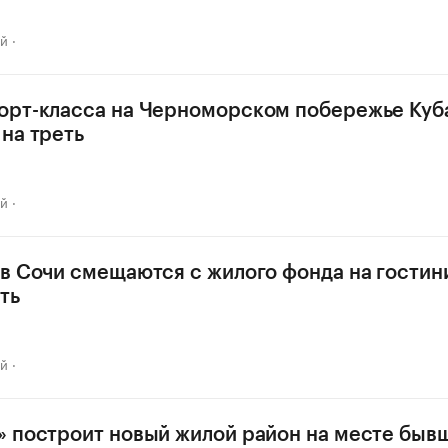
ай
орт-класса на Черноморском побережье Куб
на треть
ай
в Сочи смещаются с жилого фонда на гости
ть
ай
 построит новый жилой район на месте быв