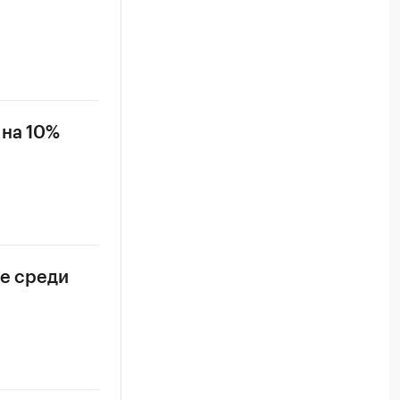
 на 10%
ье среди