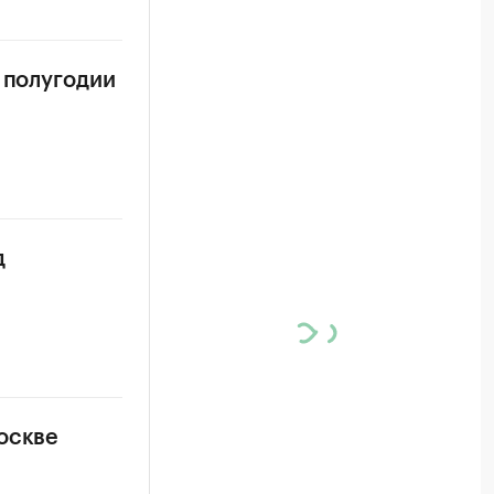
 полугодии
д
оскве