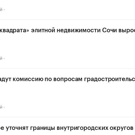
ай
квадрата» элитной недвижимости Сочи вырос
ай
адут комиссию по вопросам градостроительс
ай
е уточнят границы внутригородских округов