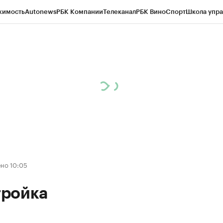
жимость
Autonews
РБК Компании
Телеканал
РБК Вино
Спорт
Школа упра
д
Стиль
Крипто
РБК Бизнес-среда
Дискуссионный клуб
Исследования
К
а контрагентов
Политика
Экономика
Бизнес
Технологии и медиа
Фина
но 10:05
ройка