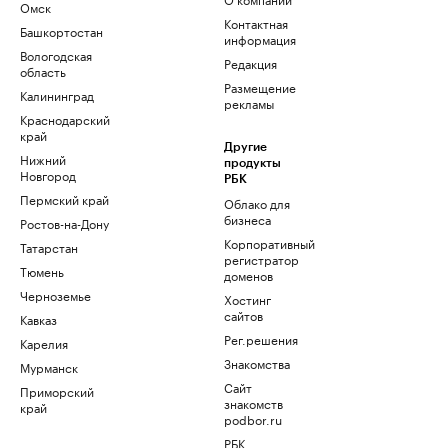
Омск
Контактная
Башкортостан
информация
Вологодская
Редакция
область
Размещение
Калининград
рекламы
Краснодарский
край
Другие
Нижний
продукты
Новгород
РБК
Пермский край
Облако для
бизнеса
Ростов-на-Дону
Корпоративный
Татарстан
регистратор
Тюмень
доменов
Черноземье
Хостинг
сайтов
Кавказ
Рег.решения
Карелия
Знакомства
Мурманск
Сайт
Приморский
знакомств
край
podbor.ru
РБК