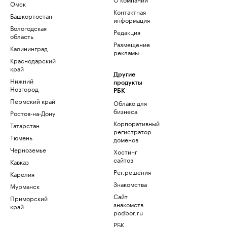
Омск
Контактная
Башкортостан
информация
Вологодская
Редакция
область
Размещение
Калининград
рекламы
Краснодарский
край
Другие
Нижний
продукты
Новгород
РБК
Пермский край
Облако для
бизнеса
Ростов-на-Дону
Корпоративный
Татарстан
регистратор
Тюмень
доменов
Черноземье
Хостинг
сайтов
Кавказ
Рег.решения
Карелия
Знакомства
Мурманск
Сайт
Приморский
знакомств
край
podbor.ru
РБК