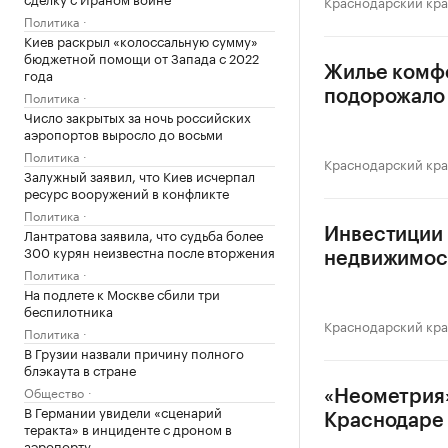
Краснодарский кр
Политика
Киев раскрыл «колоссальную сумму»
бюджетной помощи от Запада с 2022
Жилье комф
года
Политика
подорожало 
Число закрытых за ночь российских
аэропортов выросло до восьми
Политика
Краснодарский кр
Залужный заявил, что Киев исчерпал
ресурс вооружений в конфликте
Политика
Лантратова заявила, что судьба более
Инвестиции 
300 курян неизвестна после вторжения
недвижимос
Политика
На подлете к Москве сбили три
беспилотника
Краснодарский кр
Политика
В Грузии назвали причину полного
блэкаута в стране
Общество
«Неометрия»
В Германии увидели «сценарий
Краснодаре
теракта» в инциденте с дроном в
аэропорту