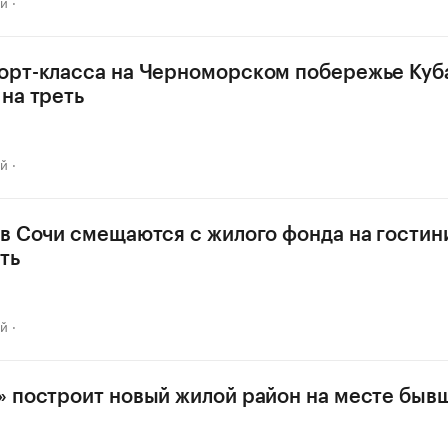
ай
орт-класса на Черноморском побережье Куб
на треть
ай
в Сочи смещаются с жилого фонда на гости
ть
ай
 построит новый жилой район на месте быв