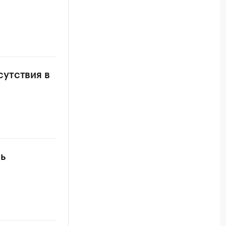
утствия в
ь