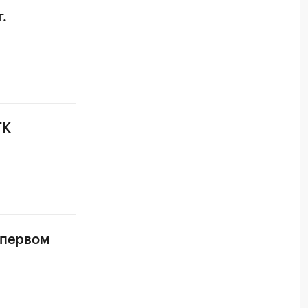
.
ГК
 первом