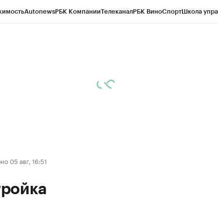
жимость
Autonews
РБК Компании
Телеканал
РБК Вино
Спорт
Школа упра
д
Стиль
Крипто
РБК Бизнес-среда
Дискуссионный клуб
Исследования
К
а контрагентов
Политика
Экономика
Бизнес
Технологии и медиа
Фина
о 05 авг, 16:51
ройка