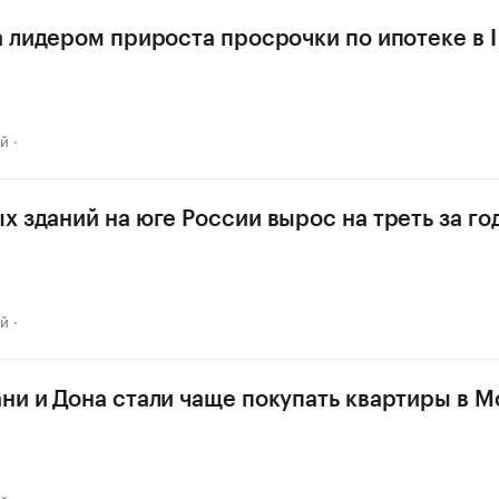
а лидером прироста просрочки по ипотеке в I
ай
х зданий на юге России вырос на треть за го
ай
ни и Дона стали чаще покупать квартиры в М