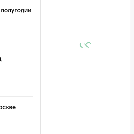
 полугодии
д
оскве