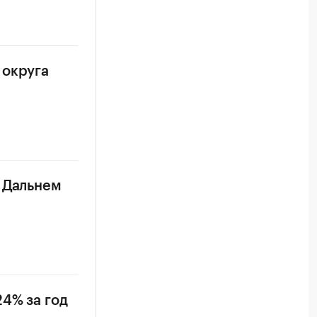
 округа
а Дальнем
24% за год