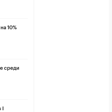
 на 10%
ье среди
 I