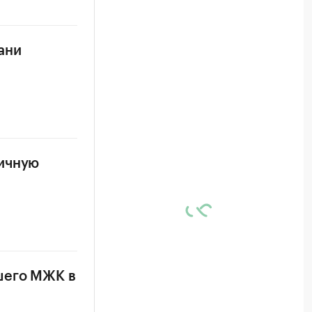
ани
ничную
шего МЖК в