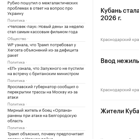
Рубио пошутил о межгалактических
проблемах в ответ на вопрос про
Кубань стал
Украину
2026 г.
Политика
«Человек-паук: Новый день» за неделю
стал самым кассовым фильмом года
Общество
Краснодарский кр
WP узнала, что Трамп потребовал у
Хегсета объяснений из-за дефицита
ракет
Ввод нежилы
Политика
«ЕП» узнала, что Залужного не пустили
на встречу с британским министром
Политика
Ярославский губернатор сообщил о
Краснодарский кр
перекрытии трассы на Москву из-за
атаки
Политика
Мирный житель и боец «Орлана»
Жители Куба
ранены при атаке на Белгородскую
область
Политика
Трамп объяснил, почему предпочитает
сделку с Ираном войне