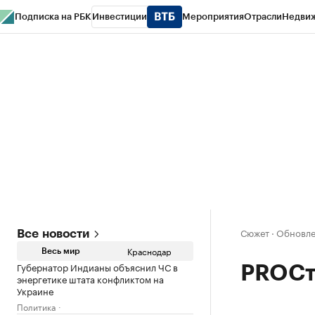
Подписка на РБК
Инвестиции
Мероприятия
Отрасли
Недви
РБК Курсы
РБК Life
Тренды
Визионеры
Национальные проекты
Горо
Газета
Спецпроекты СПб
Конференции СПб
Спецпроекты
Проверк
Сюжет
·
Обновлен
Все новости
Краснодар
Весь мир
Губернатор Индианы объяснил ЧС в
PROСт
энергетике штата конфликтом на
Украине
Политика