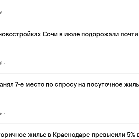
ай
новостройках Сочи в июле подорожали почти
ай
анял 7-е место по спросу на посуточное жил
ай
торичное жилье в Краснодаре превысили 5% в