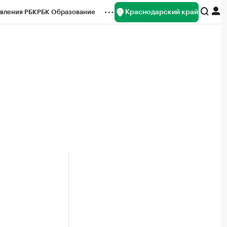
Краснодарский край
вления РБК
РБК Образование
редитные рейтинги
Франшизы
нсы
Рынок наличной валюты