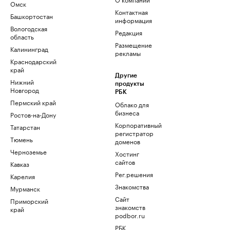
Омск
Контактная
Башкортостан
информация
Вологодская
Редакция
область
Размещение
Калининград
рекламы
Краснодарский
край
Другие
Нижний
продукты
Новгород
РБК
Пермский край
Облако для
бизнеса
Ростов-на-Дону
Корпоративный
Татарстан
регистратор
Тюмень
доменов
Черноземье
Хостинг
сайтов
Кавказ
Рег.решения
Карелия
Знакомства
Мурманск
Сайт
Приморский
знакомств
край
podbor.ru
РБК