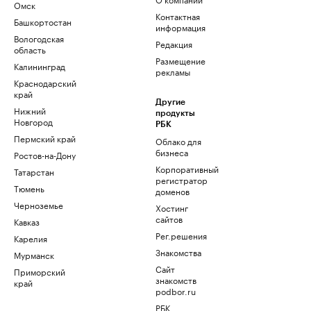
Омск
Контактная
Башкортостан
информация
Вологодская
Редакция
область
Размещение
Калининград
рекламы
Краснодарский
край
Другие
Нижний
продукты
Новгород
РБК
Пермский край
Облако для
бизнеса
Ростов-на-Дону
Корпоративный
Татарстан
регистратор
Тюмень
доменов
Черноземье
Хостинг
сайтов
Кавказ
Рег.решения
Карелия
Знакомства
Мурманск
Сайт
Приморский
знакомств
край
podbor.ru
РБК