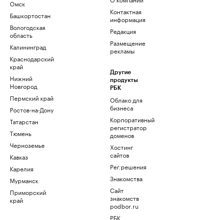
Омск
Контактная
Башкортостан
информация
Вологодская
Редакция
область
Размещение
Калининград
рекламы
Краснодарский
край
Другие
Нижний
продукты
Новгород
РБК
Пермский край
Облако для
бизнеса
Ростов-на-Дону
Корпоративный
Татарстан
регистратор
Тюмень
доменов
Черноземье
Хостинг
сайтов
Кавказ
Рег.решения
Карелия
Знакомства
Мурманск
Сайт
Приморский
знакомств
край
podbor.ru
РБК