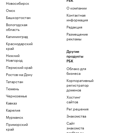
РБК
Новосибирск
О компании
Омск
Контактная
Башкортостан
информация
Вологодская
Редакция
область
Размещение
Калининград
рекламы
Краснодарский
край
Другие
Нижний
продукты
Новгород
РБК
Пермский край
Облако для
бизнеса
Ростов-на-Дону
Корпоративный
Татарстан
регистратор
Тюмень
доменов
Черноземье
Хостинг
сайтов
Кавказ
Рег.решения
Карелия
Знакомства
Мурманск
Сайт
Приморский
знакомств
край
podbor.ru