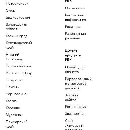
РБК
Новосибирск
О компании
Омск
Контактная
Башкортостан
информация
Вологодская
Редакция
область
Размещение
Калининград
рекламы
Краснодарский
край
Другие
Нижний
продукты
Новгород
РБК
Пермский край
Облако для
бизнеса
Ростов-на-Дону
Корпоративный
Татарстан
регистратор
Тюмень
доменов
Черноземье
Хостинг
сайтов
Кавказ
Рег.решения
Карелия
Знакомства
Мурманск
Сайт
Приморский
знакомств
край
podbor.ru