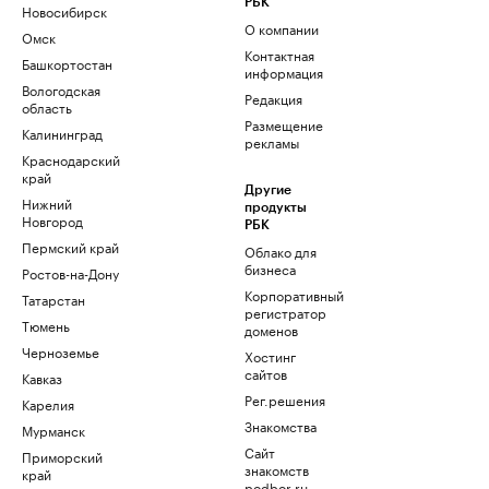
РБК
Новосибирск
О компании
Омск
Контактная
Башкортостан
информация
Вологодская
Редакция
область
Размещение
Калининград
рекламы
Краснодарский
край
Другие
Нижний
продукты
Новгород
РБК
Пермский край
Облако для
бизнеса
Ростов-на-Дону
Корпоративный
Татарстан
регистратор
Тюмень
доменов
Черноземье
Хостинг
сайтов
Кавказ
Рег.решения
Карелия
Знакомства
Мурманск
Сайт
Приморский
знакомств
край
podbor.ru