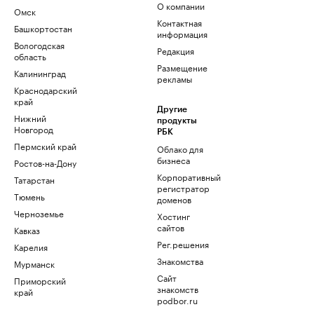
О компании
Омск
Контактная
Башкортостан
информация
Вологодская
Редакция
область
Размещение
Калининград
рекламы
Краснодарский
край
Другие
Нижний
продукты
Новгород
РБК
Пермский край
Облако для
бизнеса
Ростов-на-Дону
Корпоративный
Татарстан
регистратор
Тюмень
доменов
Черноземье
Хостинг
сайтов
Кавказ
Рег.решения
Карелия
Знакомства
Мурманск
Сайт
Приморский
знакомств
край
podbor.ru