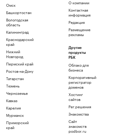
О компании
Омск
Контактная
Башкортостан
информация
Вологодская
Редакция
область
Размещение
Калининград
рекламы
Краснодарский
край
Другие
Нижний
продукты
Новгород
РБК
Пермский край
Облако для
бизнеса
Ростов-на-Дону
Корпоративный
Татарстан
регистратор
Тюмень
доменов
Черноземье
Хостинг
сайтов
Кавказ
Рег.решения
Карелия
Знакомства
Мурманск
Сайт
Приморский
знакомств
край
podbor.ru