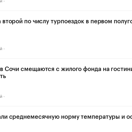
ай
а второй по числу турпоездок в первом полу
ай
в Сочи смещаются с жилого фонда на гости
ть
ай
али среднемесячную норму температуры и о