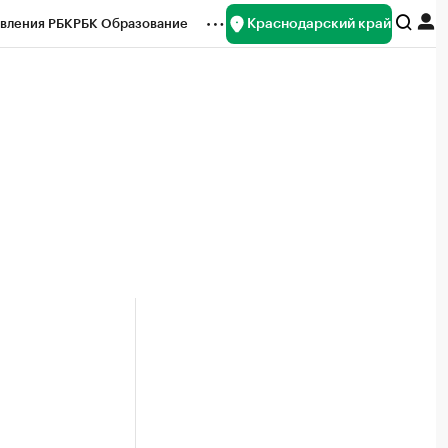
Краснодарский край
вления РБК
РБК Образование
редитные рейтинги
Франшизы
нсы
Рынок наличной валюты