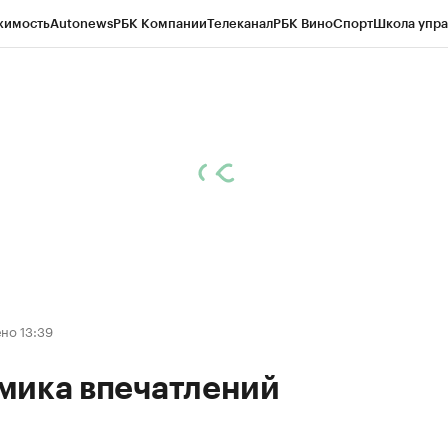
жимость
Autonews
РБК Компании
Телеканал
РБК Вино
Спорт
Школа упра
д
Стиль
Крипто
РБК Бизнес-среда
Дискуссионный клуб
Исследования
К
а контрагентов
Политика
Экономика
Бизнес
Технологии и медиа
Фина
но 13:39
мика впечатлений