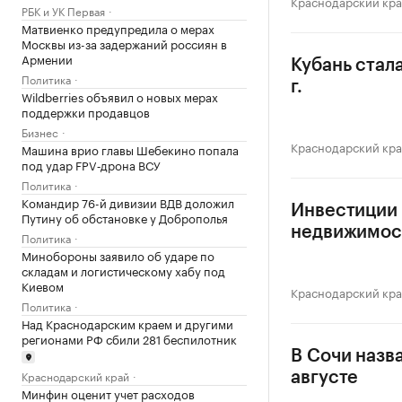
Краснодарский кр
РБК и УК Первая
Матвиенко предупредила о мерах
Москвы из-за задержаний россиян в
Армении
Кубань стал
Политика
г.
Wildberries объявил о новых мерах
поддержки продавцов
Бизнес
Краснодарский кр
Машина врио главы Шебекино попала
под удар FPV‑дрона ВСУ
Политика
Командир 76-й дивизии ВДВ доложил
Инвестиции 
Путину об обстановке у Доброполья
недвижимос
Политика
Минобороны заявило об ударе по
складам и логистическому хабу под
Киевом
Краснодарский кр
Политика
Над Краснодарским краем и другими
регионами РФ сбили 281 беспилотник
В Сочи назв
Краснодарский край
августе
Минфин оценит учет расходов