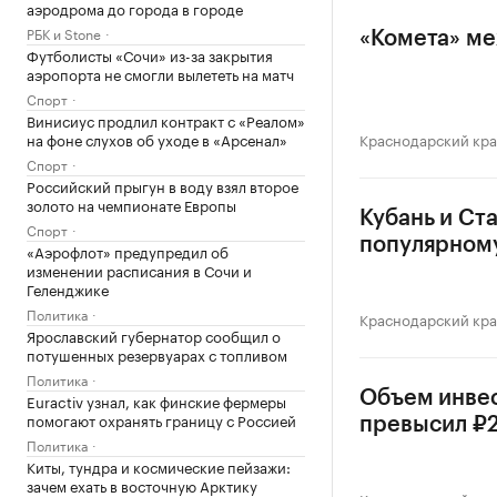
аэродрома до города в городе
РБК и Stone
«Комета» ме
Футболисты «Сочи» из-за закрытия
аэропорта не смогли вылететь на матч
Спорт
Винисиус продлил контракт с «Реалом»
на фоне слухов об уходе в «Арсенал»
Краснодарский кр
Спорт
Российский прыгун в воду взял второе
золото на чемпионате Европы
Кубань и Ст
Спорт
популярном
«Аэрофлот» предупредил об
изменении расписания в Сочи и
Геленджике
Политика
Краснодарский кр
Ярославский губернатор сообщил о
потушенных резервуарах с топливом
Политика
Объем инвес
Euractiv узнал, как финские фермеры
помогают охранять границу с Россией
превысил ₽
Политика
Киты, тундра и космические пейзажи:
зачем ехать в восточную Арктику