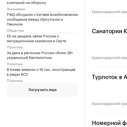
компаний на оборону
Экономика
Краснодарский кр
РЖД обсудили с Китаем возобновление
сообщения между Иркутском и
Пекином
Общество
Санатории К
ЕК не увидела связи России с
миграционным кризисом в Сеуте
Политика
За день в регионах России сбили 281
украинский беспилотник
Краснодарский кр
Политика
В Киеве заявили о 16 тыс. иностранцев
в рядах ВСУ
Турпоток в А
Политика
Загрузить еще
Краснодарский кр
Номерной фо