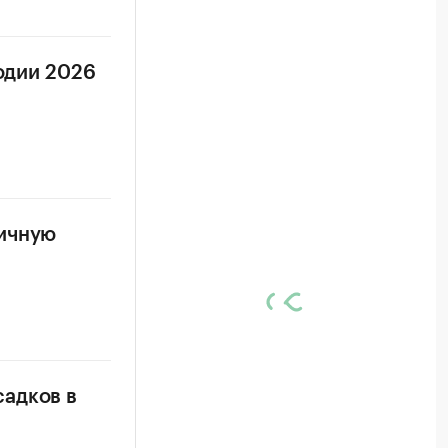
годии 2026
ничную
садков в