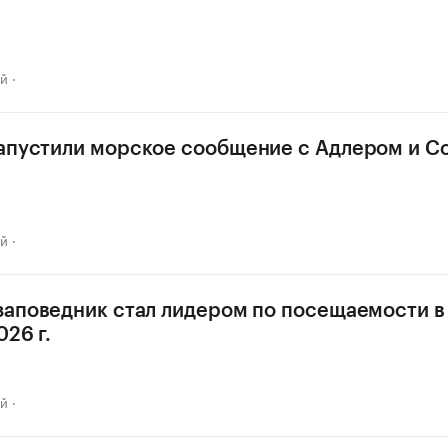
ай
апустили морское сообщение с Адлером и С
ай
заповедник стал лидером по посещаемости в 
26 г.
ай