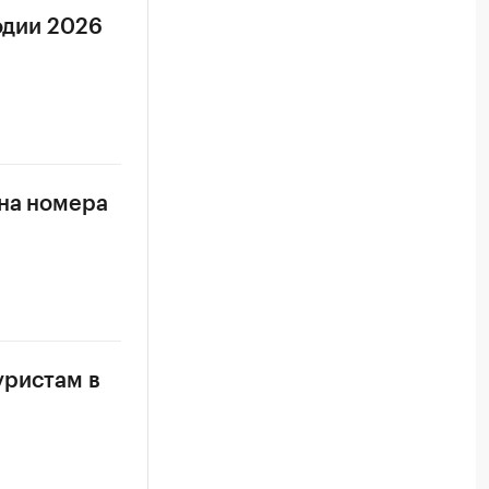
одии 2026
 на номера
уристам в