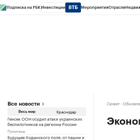
Подписка на РБК
Инвестиции
Мероприятия
Отрасли
Недви
РБК Курсы
РБК Life
Тренды
Визионеры
Национальные проекты
Горо
Газета
Спецпроекты СПб
Конференции СПб
Спецпроекты
Проверк
Сюжет
·
Обновле
Все новости
Краснодар
Весь мир
Генсек ООН осудил атаки украинских
Эконо
беспилотников на регионы России
Политика
Будущее Ходынского поля: от пашни и