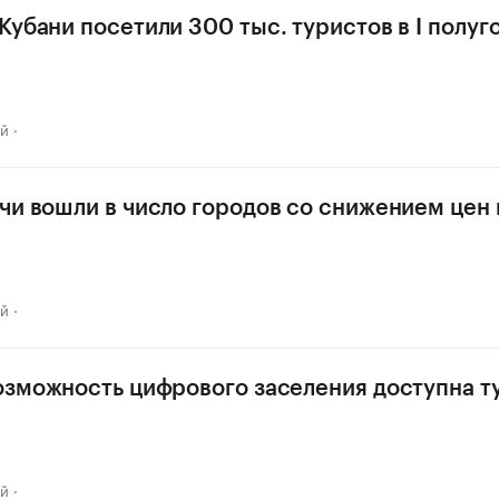
Кубани посетили 300 тыс. туристов в I полуг
ай
чи вошли в число городов со снижением цен
ай
озможность цифрового заселения доступна т
ай