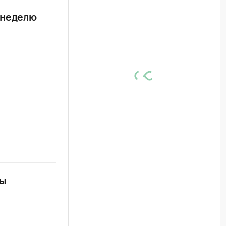
 неделю
пы