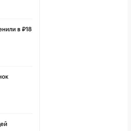
енили в ₽18
нок
цей