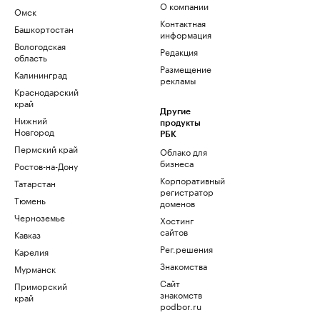
О компании
Омск
Контактная
Башкортостан
информация
Вологодская
Редакция
область
Размещение
Калининград
рекламы
Краснодарский
край
Другие
Нижний
продукты
Новгород
РБК
Пермский край
Облако для
бизнеса
Ростов-на-Дону
Корпоративный
Татарстан
регистратор
Тюмень
доменов
Черноземье
Хостинг
сайтов
Кавказ
Рег.решения
Карелия
Знакомства
Мурманск
Сайт
Приморский
знакомств
край
podbor.ru