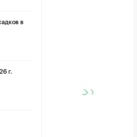
садков в
6 г.