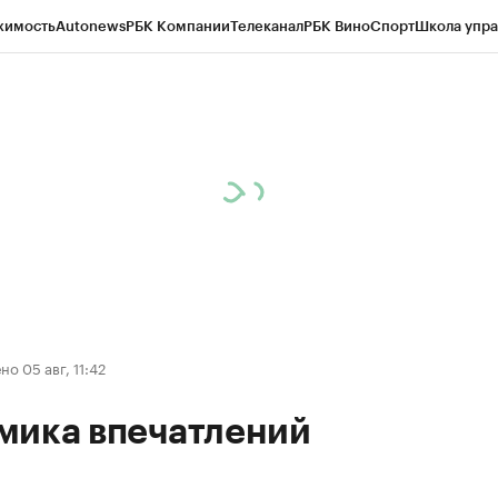
жимость
Autonews
РБК Компании
Телеканал
РБК Вино
Спорт
Школа упра
д
Стиль
Крипто
РБК Бизнес-среда
Дискуссионный клуб
Исследования
К
а контрагентов
Политика
Экономика
Бизнес
Технологии и медиа
Фина
о 05 авг, 11:42
мика впечатлений