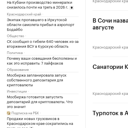
Краснодарский кр
На Кубани производство минералки
снизилось почти на треть в 2026 г.
Краснодарский край
Экипаж пропавшего в Иркутской
В Сочи назв
области самолета прибыл в аэропорт
августе
Бодайбо
Общество
СК сообщил о гибели 640 человек из-за
вторжения ВСУ в Курскую область
Краснодарский кр
Политика
Почему ваши совещания бесполезны и
как это исправить: 7 лайфхаков
Санатории К
Образование
Мосбиржа запланировала запуск
собственного депозитария для
криптовалюты
Инвестиции
Краснодарский кр
Мосбиржа готовится запустить
депозитарий для криптовалюты. Что
это значит
Подписка на РБК
Турпоток в А
Продажи новых грузовиков в
Краснодарском крае сократились на
треть за год