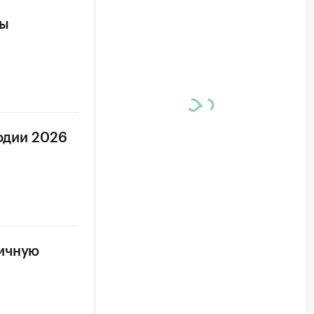
пы
годии 2026
ничную