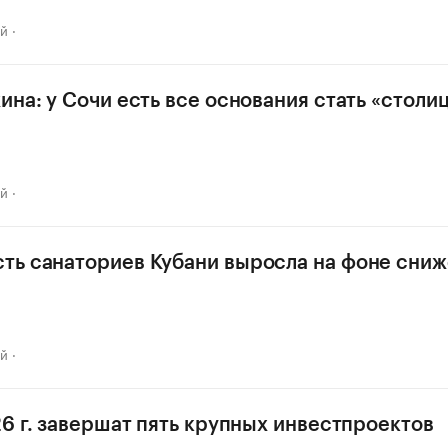
ай
ина: у Сочи есть все основания стать «столи
ай
ь санаториев Кубани выросла на фоне сни
ай
26 г. завершат пять крупных инвестпроектов