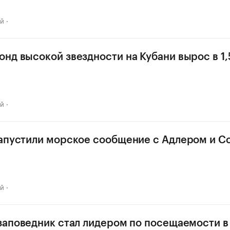
ай
нд высокой звездности на Кубани вырос в 1,
ай
апустили морское сообщение с Адлером и С
ай
заповедник стал лидером по посещаемости в 