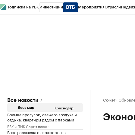
Подписка на РБК
Инвестиции
Мероприятия
Отрасли
Недви
РБК Курсы
РБК Life
Тренды
Визионеры
Национальные проекты
Горо
Газета
Спецпроекты СПб
Конференции СПб
Спецпроекты
Проверк
Сюжет
·
Обновлен
Все новости
Краснодар
Весь мир
Больше прогулок, свежего воздуха и
Эконо
отдыха: квартиры рядом с парками
РБК и ПИК Серия плюс
Вэнс рассказал о сложностях в