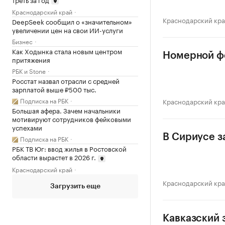
Краснодарский край
Краснодарский кр
DeepSeek сообщил о «значительном»
увеличении цен на свои ИИ-услуги
Бизнес
Как Ходынка стала новым центром
Номерной фо
притяжения
РБК и Stone
Росстат назвал отрасли с средней
зарплатой выше ₽500 тыс.
Подписка на РБК
Краснодарский кр
Большая афера. Зачем начальники
мотивируют сотрудников фейковыми
успехами
В Сириусе з
Подписка на РБК
РБК ТВ Юг: ввод жилья в Ростовской
области вырастет в 2026 г.
Краснодарский край
Краснодарский кр
Загрузить еще
Кавказский 