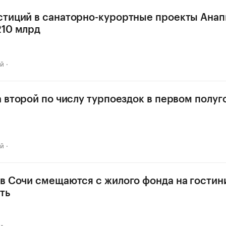
тиций в санаторно-курортные проекты Ана
210 млрд
ай
а второй по числу турпоездок в первом полу
ай
в Сочи смещаются с жилого фонда на гости
ть