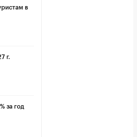
уристам в
7 г.
% за год