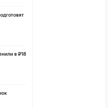
одготовят
енили в ₽18
нок