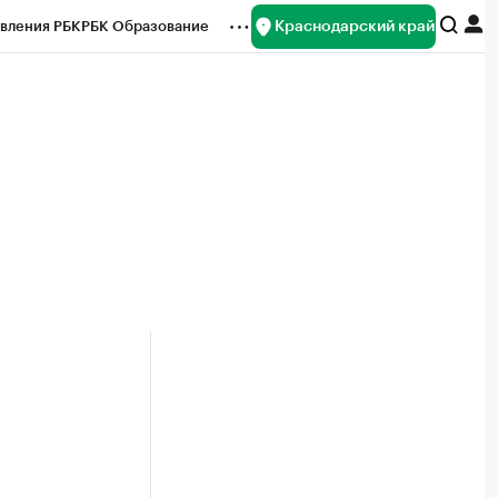
Краснодарский край
вления РБК
РБК Образование
редитные рейтинги
Франшизы
нсы
Рынок наличной валюты