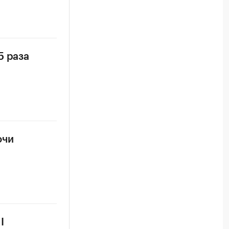
5 раза
очи
I