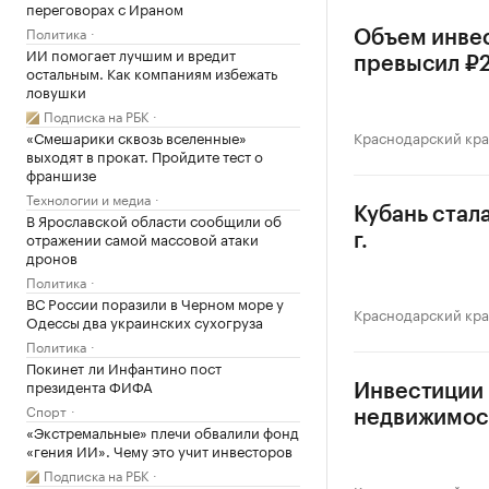
переговорах с Ираном
Политика
Объем инвес
ИИ помогает лучшим и вредит
превысил ₽
остальным. Как компаниям избежать
ловушки
Подписка на РБК
«Смешарики сквозь вселенные»
Краснодарский кр
выходят в прокат. Пройдите тест о
франшизе
Технологии и медиа
Кубань стал
В Ярославской области сообщили об
отражении самой массовой атаки
г.
дронов
Политика
ВС России поразили в Черном море у
Краснодарский кр
Одессы два украинских сухогруза
Политика
Покинет ли Инфантино пост
президента ФИФА
Инвестиции 
Спорт
недвижимос
«Экстремальные» плечи обвалили фонд
«гения ИИ». Чему это учит инвесторов
Подписка на РБК