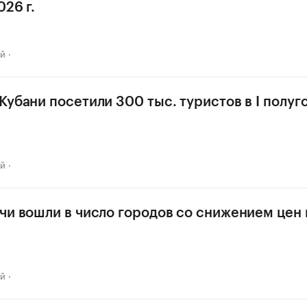
26 г.
ай
Кубани посетили 300 тыс. туристов в I полуг
ай
чи вошли в число городов со снижением цен
ай