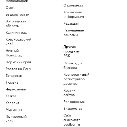
Новосибирск
О компании
Омск
Контактная
Башкортостан
информация
Вологодская
Редакция
область
Размещение
Калининград
рекламы
Краснодарский
край
Другие
Нижний
продукты
Новгород
РБК
Пермский край
Облако для
бизнеса
Ростов-на-Дону
Корпоративный
Татарстан
регистратор
Тюмень
доменов
Черноземье
Хостинг
сайтов
Кавказ
Рег.решения
Карелия
Знакомства
Мурманск
Сайт
Приморский
знакомств
край
podbor.ru